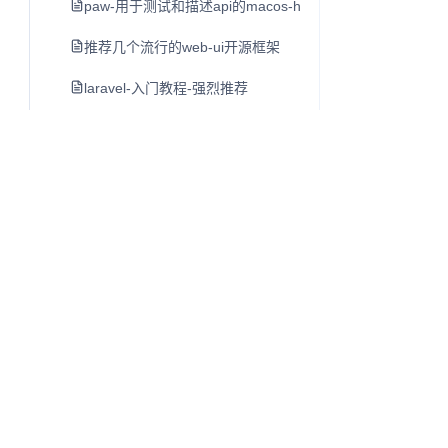
paw-用于测试和描述api的macos-http客户端
推荐几个流行的web-ui开源框架
laravel-入门教程-强烈推荐
luxon-初步介绍-moment-团队日期另一个类库
mac-开发者必备工具软件-dash
lamp-lnmp一键安装包
cpu-bound-计算密集型-和i-o-bound-i-o密集型
linux-du命令
shell特殊字符含义
单页应用开发指南
Q
往昔知识库
linux-ls命令
博客、Wiki 与知识库内容阅读系统。