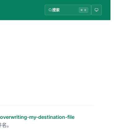
搜索
⌘ K
verwriting-my-destination-file
件名。