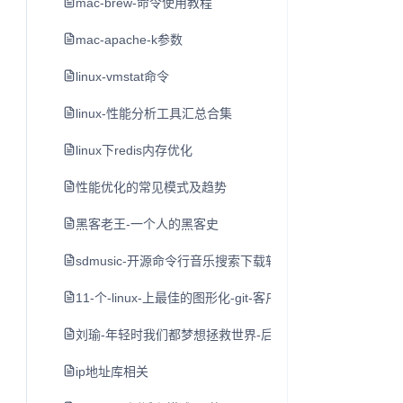
mac-brew-命令使用教程
mac-apache-k参数
linux-vmstat命令
linux-性能分析工具汇总合集
linux下redis内存优化
性能优化的常见模式及趋势
黑客老王-一个人的黑客史
sdmusic-开源命令行音乐搜索下载软件
11-个-linux-上最佳的图形化-git-客户端
刘瑜-年轻时我们都梦想拯救世界-后来
ip地址库相关