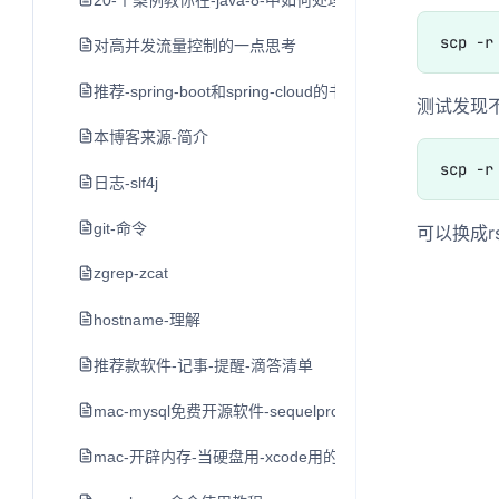
20-个案例教你在-java-8-中如何处理日期和时间
对高并发流量控制的一点思考
推荐-spring-boot和spring-cloud的书
测试发现
本博客来源-简介
日志-slf4j
git-命令
可以换成rs
zgrep-zcat
hostname-理解
推荐款软件-记事-提醒-滴答清单
mac-mysql免费开源软件-sequelpro
mac-开辟内存-当硬盘用-xcode用的-不推荐-留作学习用