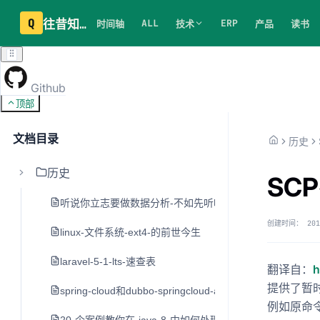
Q
往昔知识库
ALL
ERP
时间轴
技术
产品
读书
Github
顶部
文档目录
历史
历史
SC
听说你立志要做数据分析-不如先听听老司机的建议
创建时间：
201
linux-文件系统-ext4-的前世今生
laravel-5-1-lts-速查表
翻译自：
h
提供了暂
spring-cloud和dubbo-springcloud-alibaba
例如原命