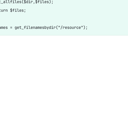
t_allfiles($dir,$files);

urn $files;
