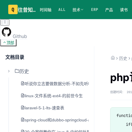
Q
往昔知识库
ALL
ERP
时间轴
技术
产品
读书
Github
顶部
文档目录
历史
历史
ph
听说你立志要做数据分析-不如先听听老司机的建议
创建时间：
201
linux-文件系统-ext4-的前世今生
laravel-5-1-lts-速查表
functi
spring-cloud和dubbo-springcloud-alibaba
    if