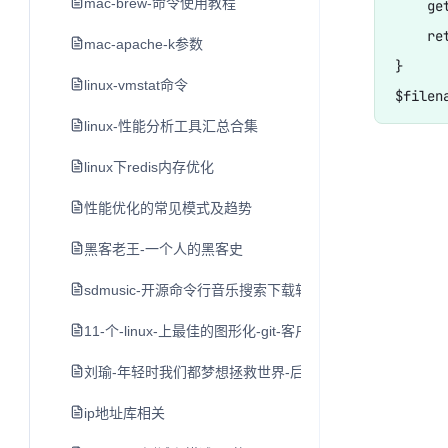
mac-brew-命令使用教程
    ge
    ret
mac-apache-k参数
}

linux-vmstat命令
linux-性能分析工具汇总合集
linux下redis内存优化
性能优化的常见模式及趋势
黑客老王-一个人的黑客史
sdmusic-开源命令行音乐搜索下载软件
11-个-linux-上最佳的图形化-git-客户端
刘瑜-年轻时我们都梦想拯救世界-后来
ip地址库相关