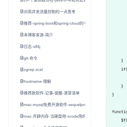
20-个案例教你在-java-8-中如何处理日期和时间
      
      
对高并发流量控制的一点思考
      
推荐-spring-boot和spring-cloud的书
      
本博客来源-简介
       
       
日志-slf4j
      
git-命令
    }

    if
zgrep-zcat
      
hostname-理解
    }

推荐款软件-记事-提醒-滴答清单
}

mac-mysql免费开源软件-sequelpro
functi
mac-开辟内存-当硬盘用-xcode用的-不推荐-留作学习用
    $f