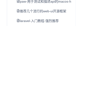
paw-用于测试和描述api的macos-http客户端
推荐几个流行的web-ui开源框架
laravel-入门教程-强烈推荐
luxon-初步介绍-moment-团队日期另一个类库
mac-开发者必备工具软件-dash
lamp-lnmp一键安装包
cpu-bound-计算密集型-和i-o-bound-i-o密集型
linux-du命令
shell特殊字符含义
单页应用开发指南
Q
往昔知识库
linux-ls命令
博客、Wiki 与知识库内容阅读系统。