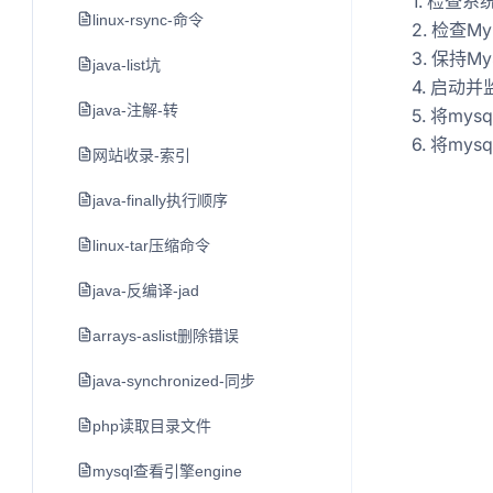
1. 检查
linux-rsync-命令
2. 检查M
3. 保持
java-list坑
4. 启动
java-注解-转
5. 将my
6. 将my
网站收录-索引
java-finally执行顺序
linux-tar压缩命令
java-反编译-jad
arrays-aslist删除错误
java-synchronized-同步
php读取目录文件
mysql查看引擎engine