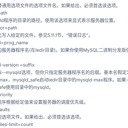
替通用选项文件的选项文件名。如果给出，必须首选该选项。
path
qld程序的目录的路径。使用该选项来显式表示服务器位置。
-2017年-转载
rror=path
写入给定的文件。参见5.11.1节，“错误日志”。
ld=prog_name
服务器程序名(在ledir目录)。如果你使用MySQL二进制分
d-version =suffix
--mysqld选项，但你只指定服务器程序名的后缀。基本名假定为my
量
 =max，mysqld_safe启动ledir目录中的mysqld-max程序。如果
_safe使用目录中的mysqld。
riority
e程序根据给定值来设置服务器的调度优先级。
aults
何选项文件。如果给出，必须首选该选项。
iles-limit=count