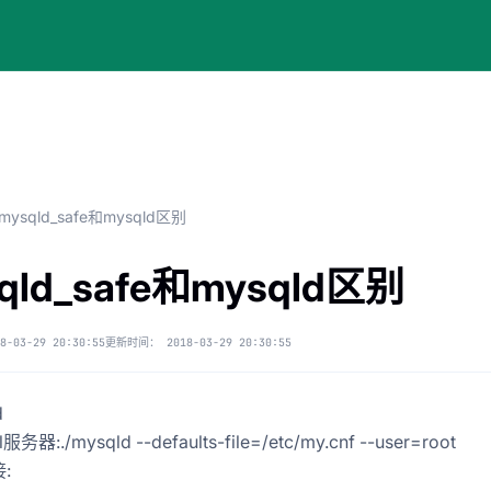
mysqld_safe和mysqld区别
qld_safe和mysqld区别
8-03-29 20:30:55
更新时间：
2018-03-29 20:30:55
d
务器:./mysqld --defaults-file=/etc/my.cnf --user=root
: