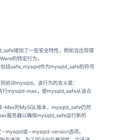
ysqld_safe增加了一些安全特性，例如当出现错
Ware的特定行为。
e_mysqld作为mysqld_safe的符号
，否则启动mysqld。该行为的含义是：
行mysqld-max，使mysqld_safe从该点
Max的MySQL版本，mysqld_safe仍然
ax服务器以确保mysqld_safe运行新的
qld或--mysqld-version选项。
afe]部分读取所有选项。为了保证向后兼容性，它还读