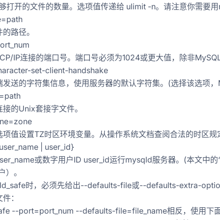
能够打开的文件的数量。选项值传递给 ulimit -n。请注意你需要用r
le=path
件的路径。
port_num
CP/IP连接的端口号。端口号必须为1024或更大值，除非MySQ
先锋
character-set-client-handshake
发送的字符集信息，使用服务器的默认字符集。(选择该选项，MyS
术
t=path
接的Unix套接字文件。
one=zone
选项值设置TZ时区环境变量。从操作系统文档查阅合法的时区规
{user_name | user_id}
ser_name或数字用户ID user_id运行mysqld服务器。(
用户）。
ld_safe时，必须先给出--defaults-file或--defaults-ex
文件：
afe --port=port_num --defaults-file=file_name相反，