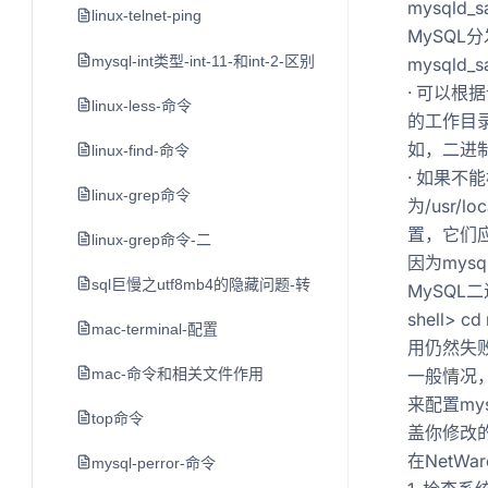
mysqld_
linux-telnet-ping
MySQL
mysql-int类型-int-11-和int-2-区别
mysql
· 可以根据
linux-less-命令
的工作目录
如，二进制分发
linux-find-命令
· 如果不
linux-grep命令
为/usr/
置，它们
linux-grep命令-二
因为mys
sql巨慢之utf8mb4的隐藏问题-转
MySQL
shell> c
mac-terminal-配置
用仍然失败
mac-命令和相关文件作用
一般情况，
来配置my
top命令
盖你修改的
在NetWar
mysql-perror-命令