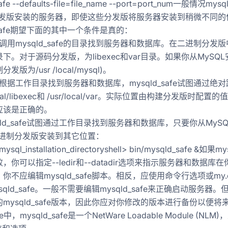
safe --defaults-file=file_name --port=port_num一
分发版安装的服务器，即使这些分发版将服务器安装到稍微不同的位置
d_safe期望下面的其中一个条件是真的：
调用mysqld_safe的目录找到服务器和数据库。在二进制分发版中，m
下。对于源码分发版，为libexec和var目录。如果你从MySQL安
版为/usr /local/mysql)。
能根据工作目录找到服务器和数据库，mysqld_safe试图通过
local/libexec和 /usr/local/var。实际位置由构建分发
应该是正确的。
qld_safe试图通过工作目录找到服务器和数据库，只要你从MySQL
二进制分发版安装到其它位置：
d mysql_installation_directoryshell> bin/mysqld_s
，你可以指定--ledir和--datadir选项来指示服务器和数据
你不应编辑mysqld_safe脚本。相反，应使用命令行选项或my.cn
sqld_safe。一般不需要编辑mysqld_safe来正确启动服务
mysqld_safe版本，因此你应对你修改的版本进行备份以便将
e中，mysqld_safe是一个NetWare Loadable Module (N