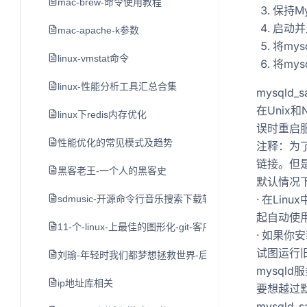
mac-brew-命令使用教程
保持M
启动并
mac-apache-k参数
将mys
linux-vmstat命令
将mys
linux-性能分析工具汇总合集
mysqld_s
在Unix和
linux下redis内存优化
误时重启
性能优化的常见模式及趋势
注释：为了
链接。但
黑客老王-一个人的黑客史
默认情况下
· 在Lin
sdmusic-开源命令行音乐搜索下载软件
起自动使
11-个-linux-上最佳的图形化-git-客户端
· 如果你安
试图运行旧
刘瑜-年轻时我们都梦想拯救世界-后来
mysqld
ip地址库相关
要想越过默认
mysqld