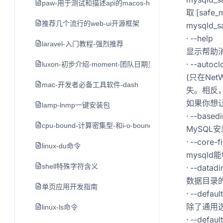
paw-用于测试和描述api的macos-http客户端
取 [saf
推荐几个流行的web-ui开源框架
mysqld
· --help
laravel-入门教程-强烈推荐
显示帮助
· --autocl
luxon-初步介绍-moment-团队日期另一个类库
(只在Net
mac-开发者必备工具软件-dash
失。相反
如果你想让N
lamp-lnmp一键安装包
· --based
cpu-bound-计算密集型-和i-o-bound-i-o密集型
MySQL
· --core-f
linux-du命令
mysql
shell特殊字符含义
· --datad
数据目录
单页应用开发指南
· --defaul
除了通用
linux-ls命令
· --defaul