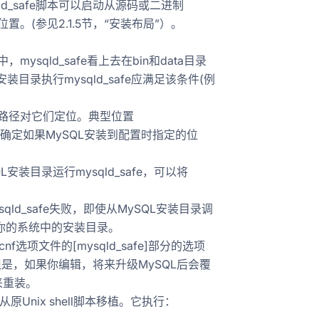
般情况mysqld_safe脚本可以启动从源码或二进制
。(参见2.1.5节，“安装布局”）。
ysqld_safe看上去在bin和data目录
装目录执行mysqld_safe应满足该条件(例
绝对路径对它们定位。典型位置
版时配置的值确定如果MySQL安装到配置时指定的位
安装目录运行mysqld_safe，可以将
afe &如果mysqld_safe失败，即使从MySQL安装目录调
库在你的系统中的安装目录。
f选项文件的[mysqld_safe]部分的选项
器。但是，如果你编辑，将来升级MySQL后会覆
来重装。
LM)，从原Unix shell脚本移植。它执行：