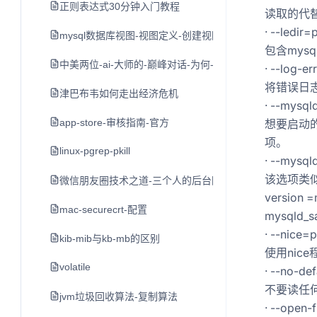
正则表达式30分钟入门教程
读取的代
· --ledir=
mysql数据库视图-视图定义-创建视图-修改视图
包含mys
中美两位-ai-大师的-巅峰对话-为何-nlp-领域难以出现-独角兽
· --log-e
将错误日志
津巴布韦如何走出经济危机
· --mysq
app-store-审核指南-官方
想要启动的
项。
linux-pgrep-pkill
· --mysql
该选项类似
微信朋友圈技术之道-三个人的后台团队与每日十亿的发布
version
mac-securecrt-配置
mysqld
· --nice=p
kib-mib与kb-mb的区别
使用nic
volatile
· --no-def
不要读任
jvm垃圾回收算法-复制算法
· --open-f