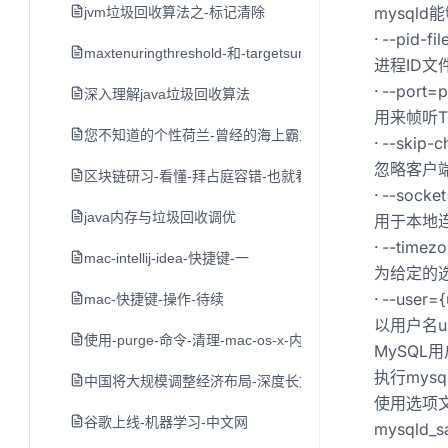
mysqld
jvm垃圾回收算法之-标记清除
· --pid-fi
maxtenuringthreshold-和-targetsurvivorratio参数说明
进程ID文
· --port=
深入理解java垃圾回收算法
用来帧听T
您不知道的个性荷兰-曾经的海上霸主横行世界-如今的开放
· --skip-
忽略客户端
区块链研习-看懂-拜占庭容错-也就看懂了区块链的核心技
· --socke
java内存与垃圾回收调优
用于本地连
· --timez
mac-intellij-idea-快捷键-一
为给定的
· --user=
mac-快捷键-操作-待续
以用户名u
使用-purge-命令-清理-mac-os-x-内存空间
MySQL
执行mysq
中国将大规模调整经济布局-深度长文
使用选项
谷歌上线-机器学习-中文网
mysqld_s