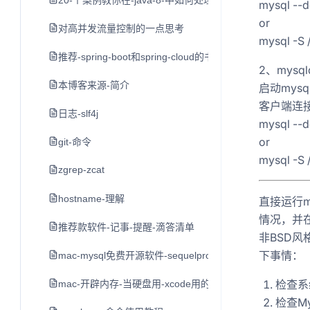
20-个案例教你在-java-8-中如何处理日期和时间
mysql --d
or
对高并发流量控制的一点思考
mysql -S 
推荐-spring-boot和spring-cloud的书
2、mysqld
本博客来源-简介
启动mysql服务
客户端连接
日志-slf4j
mysql --d
or
git-命令
mysql -S 
zgrep-zcat
hostname-理解
直接运行m
情况，并在
推荐款软件-记事-提醒-滴答清单
非BSD风格
下事情：
mac-mysql免费开源软件-sequelpro
检查系
mac-开辟内存-当硬盘用-xcode用的-不推荐-留作学习用
检查M