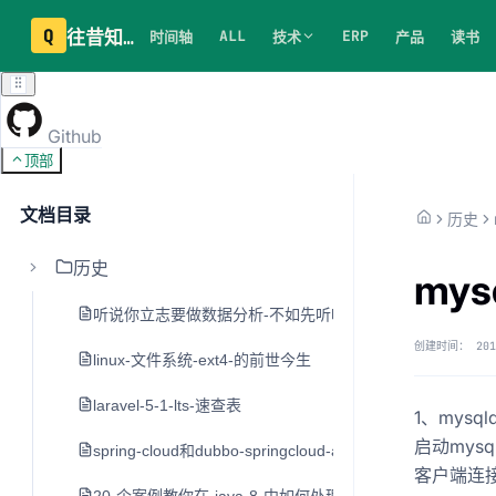
Q
往昔知识库
ALL
ERP
时间轴
技术
产品
读书
Github
顶部
文档目录
历史
历史
mys
听说你立志要做数据分析-不如先听听老司机的建议
创建时间：
201
linux-文件系统-ext4-的前世今生
laravel-5-1-lts-速查表
1、mysql
启动mysql服
spring-cloud和dubbo-springcloud-alibaba
客户端连接