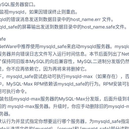
ySQL服务器窗口。
监视mysqld，如果因错误终止则重启。
qld的错误消息发送到数据目录中的host_name.err 文件。
qld_safe的屏幕输出发送到数据目录中的host_name.safe文件。
afe
NetWare中推荐使用mysqld_safe来启动mysqld服务器。m
服务器并向错误日志文件写入运行时间信息。本节后面列出了Net
保持同旧版本MySQL的向后兼容性，MySQL二进制分发版仍然包括saf
是，你不应再依赖它，因为再将来将删掉它。
，mysqld_safe尝试启动可执行mysqld-max（如果存在）
ux中，MySQL-Max RPM依赖该mysqld_safe的行为。RPM安装可执
用可执行命令。
装包括mysqld-max服务器的MySQL-Max分发版，后面升级到非-
的 mysqld-max服务器。升级时，你应手动删除旧的mysqld-m
服务器。
行为并显式指定你想要运行哪个服务器，为mysqld_safe指定--mys
_safe从选项文件的[mysqld]、[server]和 [mysqld_s