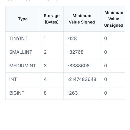
Minimum
Storage
Minimum
Type
Value
(Bytes)
Value Signed
Unsigned
TINYINT
1
-128
0
SMALLINT
2
-32768
0
MEDIUMINT
3
-8388608
0
INT
4
-2147483648
0
BIGINT
8
-263
0