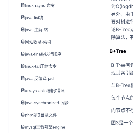
linux-rsync-命令
为O(lo
另外，由于
java-list坑
要对树进行
论B-Tr
java-注解-转
除算法，
网站收录-索引
B+Tree
java-finally执行顺序
B-Tre
linux-tar压缩命令
现其索引
java-反编译-jad
与B-Tre
arrays-aslist删除错误
每个节点的
java-synchronized-同步
内节点不存
php读取目录文件
图3是一个
mysql查看引擎engine