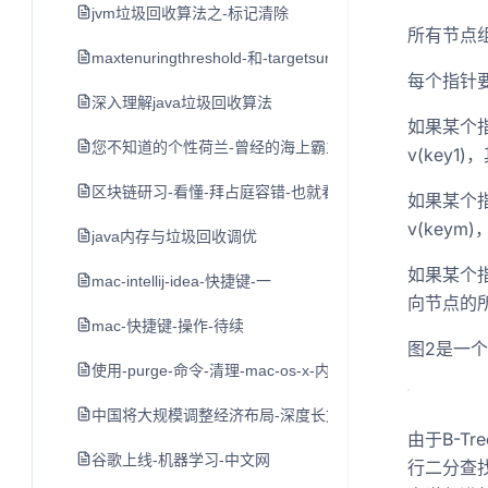
jvm垃圾回收算法之-标记清除
所有节点
maxtenuringthreshold-和-targetsurvivorratio参数说明
每个指针要
深入理解java垃圾回收算法
如果某个指
您不知道的个性荷兰-曾经的海上霸主横行世界-如今的开放
v(key1
区块链研习-看懂-拜占庭容错-也就看懂了区块链的核心技
如果某个指
v(keym
java内存与垃圾回收调优
如果某个指
mac-intellij-idea-快捷键-一
向节点的所有
mac-快捷键-操作-待续
图2是一个d
使用-purge-命令-清理-mac-os-x-内存空间
中国将大规模调整经济布局-深度长文
由于B-T
谷歌上线-机器学习-中文网
行二分查