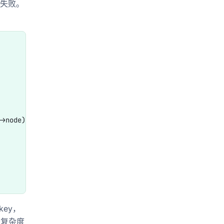
找失败。
>node);

key，
进复杂度