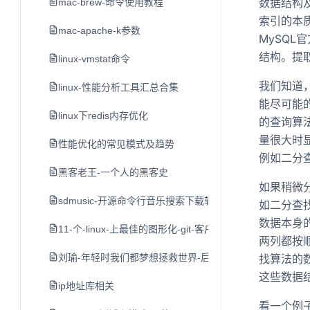
数据结构
mac-brew-命令使用教程
索引的本
mac-apache-k参数
MySQL
结构。提
linux-vmstat命令
我们知道
linux-性能分析工具汇总合集
能尽可能
linux下redis内存优化
的查询算法
量很大时
性能优化的常见模式及趋势
例如二分查找
黑客老王-一个人的黑客史
如果稍微
sdmusic-开源命令行音乐搜索下载软件
如二分查
数据本身
11-个-linux-上最佳的图形化-git-客户端
两列都按
刘瑜-年轻时我们都梦想拯救世界-后来
找算法的
这些数据
ip地址库相关
看一个例