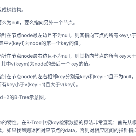
组成树结构。
么为null，要么指向另外一个节点。
针在节点node最左边且不为null，则其指向节点的所有key小
先锋
)，其中v(key1)为node的第一个key的值。
术
针在节点node最右边且不为null，则其指向节点的所有key大
)，其中v(keym)为node的最后一个key的值。
针在节点node的左右相邻key分别是keyi和keyi+1且不为null
key小于v(keyi+1)且大于v(keyi)。
=2的B-Tree示意图。
ree的特性，在B-Tree中按key检索数据的算法非常直观：首先从
找，如果找到则返回对应节点的data，否则对相应区间的指针指