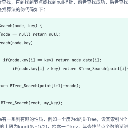
行查找，直到找到节点或找到null指针，前者查找成功，后者查
e上查找算法的伪代码如下：
Search(node, key) {

(node == null) return null;

reach(node.key)

  if(node.key[i] == key) return node.data[i];

      if(node.key[i] > key) return BTree_Search(point[i]-
turn BTree_Search(point[i+1]->node);

ree有一系列有趣的性质，例如一个度为d的B-Tree，设其索引N个
的上限为logd((N+1)/2)，检索一个key，其查找节点个数的渐