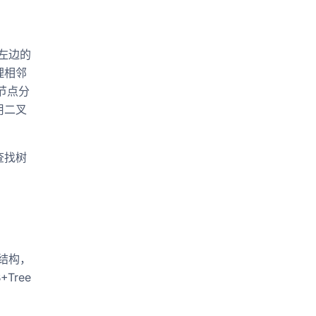
左边的
理相邻
节点分
用二叉
查找树
引结构，
Tree