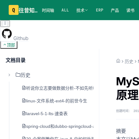
Q
往昔知识库
ALL
ERP
时间轴
技术
产品
读书
Github
顶部
文档目录
历史
历史
My
听说你立志要做数据分析-不如先听听老司机的建议
原理
linux-文件系统-ext4-的前世今生
创建时间：
201
laravel-5-1-lts-速查表
spring-cloud和dubbo-springcloud-alibaba
摘要