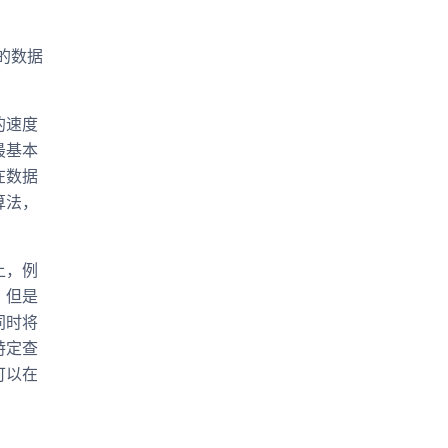
据的数据
的速度
最基本
在数据
算法，
。
上，例
，但是
同时将
特定查
可以在