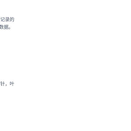
为记录的
的数据。
指针，叶