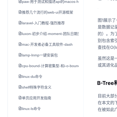
paw-用于测试和描述api的macos-http客户端
推荐几个流行的web-ui开源框架
图1展示
laravel-入门教程-强烈推荐
是数据记
的）。为
luxon-初步介绍-moment-团队日期另一个类库
别包含索
mac-开发者必备工具软件-dash
查找在O(
lamp-lnmp一键安装包
虽然这是
或其进化品
cpu-bound-计算密集型-和i-o-bound-i-o密集型
linux-du命令
B-Tree
shell特殊字符含义
目前大部分
单页应用开发指南
在本文的下
linux-ls命令
在被如此