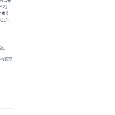
别需要
不相
文索引
QL时
础。
架构实现