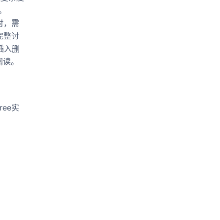
。
时，需
完整讨
插入删
阅读。
ree实