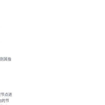
于
于
，则其指
根节点进
向的节