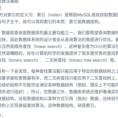
及算法基础
质
官方对索引的定义为：索引（Index）是帮助MySQL高效获取数
取句子主干，就可以得到索引的本质：索引是数据结构。
，数据库查询是数据库的最主要功能之一。我们都希望查询数据
的快，因此数据库系统的设计者会从查询算法的角度进行优化。
当然是顺序查找（linear search），这种复杂度为O(n)的算法
显然是糟糕的，好在计算机科学的发展提供了很多更优秀的查找
（binary search）、二叉树查找（binary tree search）等
分析一下会发现，每种查找算法都只能应用于特定的数据结构之
找要求被检索数据有序，而二叉树查找只能应用于二叉查找树上
的组织结构不可能完全满足各种数据结构（例如，理论上不可能
顺序进行组织），所以，在数据之外，数据库系统还维护着满足
数据结构，这些数据结构以某种方式引用（指向）数据，这样就
结构上实现高级查找算法。这种数据结构，就是索引。
子：