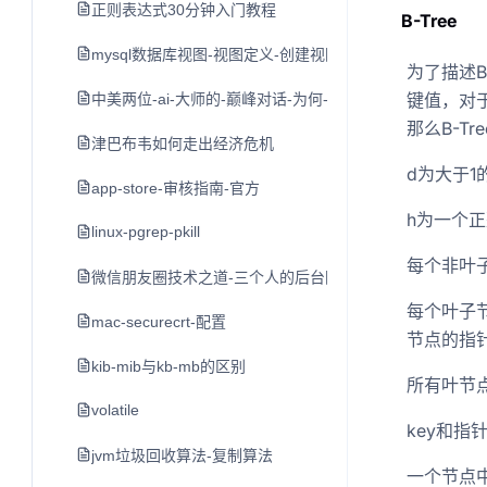
正则表达式30分钟入门教程
B-Tree
mysql数据库视图-视图定义-创建视图-修改视图
为了描述B
键值，对于
中美两位-ai-大师的-巅峰对话-为何-nlp-领域难以出现-独角兽
那么B-T
津巴布韦如何走出经济危机
d为大于1
app-store-审核指南-官方
h为一个正
linux-pgrep-pkill
每个非叶子
微信朋友圈技术之道-三个人的后台团队与每日十亿的发布
每个叶子节
mac-securecrt-配置
节点的指针均
kib-mib与kb-mb的区别
所有叶节
volatile
key和
jvm垃圾回收算法-复制算法
一个节点