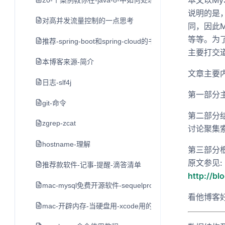
本文以M
20-个案例教你在-java-8-中如何处理日期和时间
说明的是
对高并发流量控制的一点思考
同，因此M
等等。为了
推荐-spring-boot和spring-cloud的书
主要打交
本博客来源-简介
文章主要
日志-slf4j
第一部分
git-命令
第二部分结
zgrep-zcat
讨论聚集
hostname-理解
第三部分
原文参见:
推荐款软件-记事-提醒-滴答清单
http://bl
mac-mysql免费开源软件-sequelpro
看他博客
mac-开辟内存-当硬盘用-xcode用的-不推荐-留作学习用