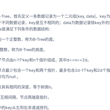
-Tree，首先定义一条数据记录为一个二元组[key, data]，key
不同数据记录，key是互不相同的；data为数据记录除key外
-2017年-转载
ree是满足下列条件的数据结构：
的一个正整数，称为B-Tree的度。
整数，称为B-Tree的高度。
节点由n-1个key和n个指针组成，其中d<=n<=2d。
量
点最少包含一个key和两个指针，最多包含2d-1个key和2d个
为null 。
点具有相同的深度，等于树高h。
指针互相间隔，节点两端是指针。
中的key从左到右非递减排列。