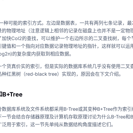
了一种可能的索引方式。左边是数据表，一共有两列七条记录，最
录的物理地址（注意逻辑上相邻的记录在磁盘上也并不是一定物
了加快Col2的查找，可以维护一个右边所示的二叉查找树，每个
引键值和一个指向对应数据记录物理地址的指针，这样就可以运
log2n)的复杂度内获取到相应数据。
一个货真价实的索引，但是实际的数据库系统几乎没有使用二叉
种红黑树（red-black tree）实现的，原因会在下文介绍。
和B+Tree
数据库系统及文件系统都采用B-Tree或其变种B+Tree作为索
一节会结合存储器原理及计算机存取原理讨论为什么B-Tree和B+
广泛用于索引，这一节先单纯从数据结构角度描述它们。