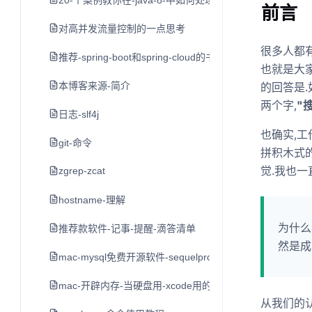
20-个案例教你在-java-8-中如何处理日期和时间
前言
对高并发流量控制的一点思考
很多人都有
推荐-spring-boot和spring-cloud的书
也就是大家
本博客来源-简介
的回答是.
两个字,
"
日志-slf4j
也确实,
git-命令
拼积木式
觉.我也
zgrep-zcat
hostname-理解
为什么
推荐款软件-记事-提醒-滴答清单
然是成
mac-mysql免费开源软件-sequelpro
mac-开辟内存-当硬盘用-xcode用的-不推荐-留作学习用
从我们的