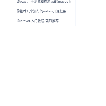
paw-用于测试和描述api的macos-http客户端
推荐几个流行的web-ui开源框架
laravel-入门教程-强烈推荐
luxon-初步介绍-moment-团队日期另一个类库
mac-开发者必备工具软件-dash
lamp-lnmp一键安装包
cpu-bound-计算密集型-和i-o-bound-i-o密集型
linux-du命令
shell特殊字符含义
单页应用开发指南
Q
往昔知识库
linux-ls命令
博客、Wiki 与知识库内容阅读系统。