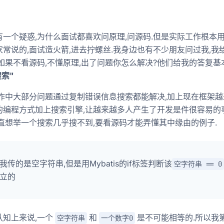
一个疑惑,为什么面试都喜欢问原理,问源码.但是实际工作根本用
常说的,面试造火箭,进去拧螺丝.我身边也有不少朋友问过我,我
如果不看源码,不懂原理,出了问题你怎么解决?他们给我的答复基
搜索"
工作中大部分问题通过复制错误信息搜索都能解决,加上现在框架越
的编程方式加上搜索引擎,让越来越多人产生了开发是件很容易的
一直想举一个搜索几乎搜不到,要看源码才能弄懂其中缘由的例子.
我传的是空字符串,但是用Mybatis的if标签判断该
空字符串 == 0
立的
认知上来说,一个
和
是不可能相等的.所以我
空字符串
一个数字0