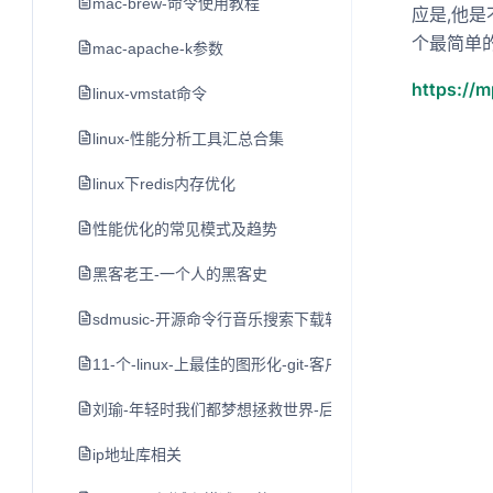
mac-brew-命令使用教程
应是,他
个最简单的
mac-apache-k参数
https://
linux-vmstat命令
linux-性能分析工具汇总合集
linux下redis内存优化
性能优化的常见模式及趋势
黑客老王-一个人的黑客史
sdmusic-开源命令行音乐搜索下载软件
11-个-linux-上最佳的图形化-git-客户端
刘瑜-年轻时我们都梦想拯救世界-后来
ip地址库相关