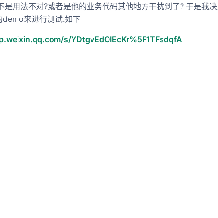
是不是用法不对?或者是他的业务代码其他地方干扰到了? 于是我
demo来进行测试.如下
mp.weixin.qq.com/s/YDtgvEdOIEcKr%5F1TFsdqfA