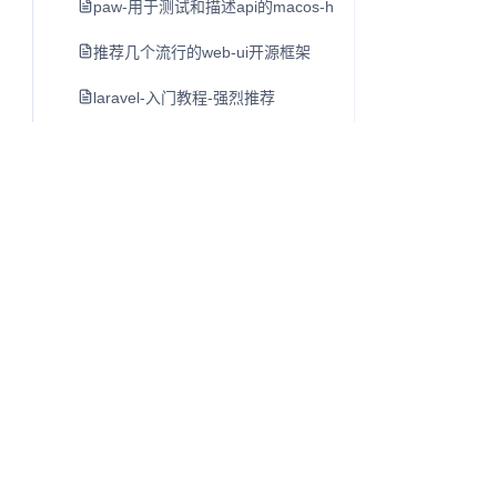
paw-用于测试和描述api的macos-http客户端
推荐几个流行的web-ui开源框架
laravel-入门教程-强烈推荐
luxon-初步介绍-moment-团队日期另一个类库
mac-开发者必备工具软件-dash
lamp-lnmp一键安装包
cpu-bound-计算密集型-和i-o-bound-i-o密集型
linux-du命令
shell特殊字符含义
单页应用开发指南
Q
往昔知识库
linux-ls命令
博客、Wiki 与知识库内容阅读系统。