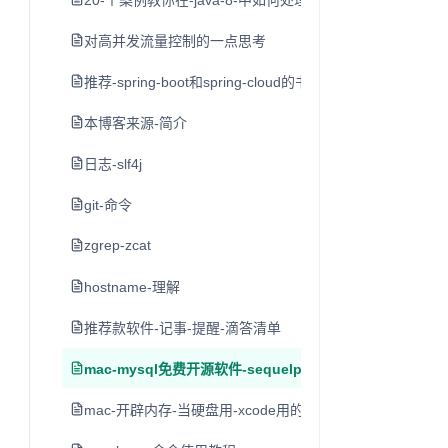
20-个案例教你在-java-8-中如何处理日期和时间
对高并发流量控制的一点思考
推荐-spring-boot和spring-cloud的书
本博客来源-简介
日志-slf4j
git-命令
zgrep-zcat
hostname-理解
推荐款软件-记事-提醒-滴答清单
mac-mysql免费开源软件-sequelpro
mac-开辟内存-当硬盘用-xcode用的-不推荐-留作学习用