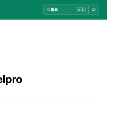
搜索
⌘ K
lpro