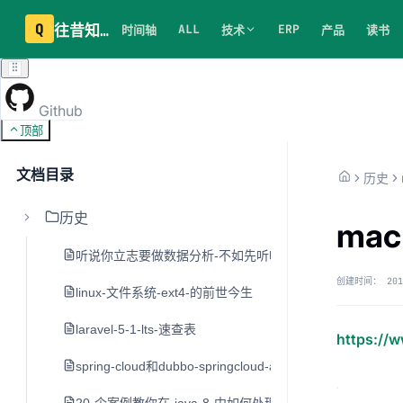
Q
往昔知识库
ALL
ERP
时间轴
技术
产品
读书
Github
顶部
文档目录
历史
历史
mac
听说你立志要做数据分析-不如先听听老司机的建议
创建时间：
201
linux-文件系统-ext4-的前世今生
laravel-5-1-lts-速查表
https://
spring-cloud和dubbo-springcloud-alibaba