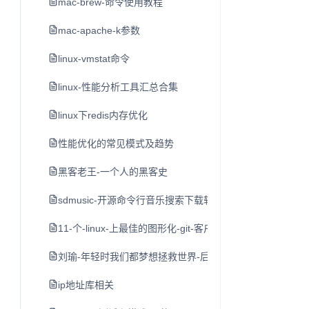
mac-brew-命令使用教程
mac-apache-k参数
linux-vmstat命令
linux-性能分析工具汇总合集
linux下redis内存优化
性能优化的常见模式及趋势
黑客老王-一个人的黑客史
sdmusic-开源命令行音乐搜索下载软件
11-个-linux-上最佳的图形化-git-客户端
刘瑜-年轻时我们都梦想拯救世界-后来
ip地址库相关