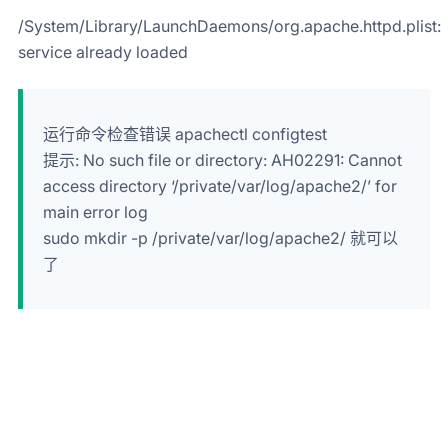
/System/Library/LaunchDaemons/org.apache.httpd.plist:
service already loaded
运行命令检查错误 apachectl configtest
提示: No such file or directory: AH02291: Cannot
access directory ‘/private/var/log/apache2/’ for
main error log
sudo mkdir -p /private/var/log/apache2/ 就可以
了