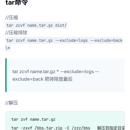
tar命令
//压缩
tar zcvf name.tar.gz dist/
//压缩排除
tar zcvf name.tar.gz --exclude=logs --exclude=back
\*
tar zcvf name.tar.gz * --exclude=logs --
exclude=back 把排除放最后
//解压
tar zvf name.tar.gz  
