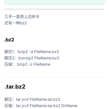
几乎一直用上边命令
还有一种bz2
.bz2
解压1：bzip2 -d FileName.bz2
解压2：bunzip2 FileName.bz2
压缩： bzip2 -z FileName
.tar.bz2
解压：tar jxvf FileName.tar.bz2
压缩：tar jcvf FileName.tar.bz2 DirName