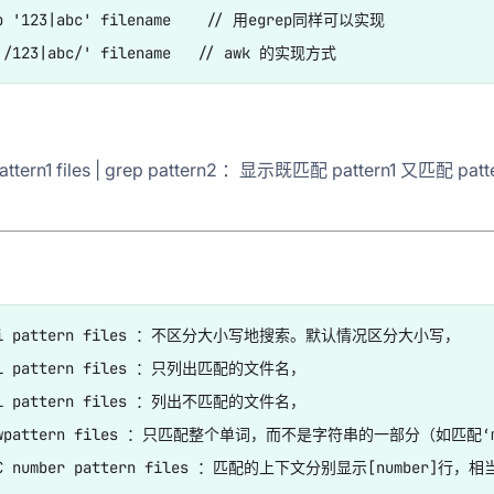
p '123|abc' filename    // 用egrep同样可以实现

attern1 files | grep pattern2 ：显示既匹配 pattern1 又匹配 patt
 -i pattern files ：不区分大小写地搜索。默认情况区分大小写，

-l pattern files ：只列出匹配的文件名，

-L pattern files ：列出不匹配的文件名，

-wpattern files ：只匹配整个单词，而不是字符串的一部分（如匹配‘ma
-C number pattern files ：匹配的上下文分别显示[number]行，相当