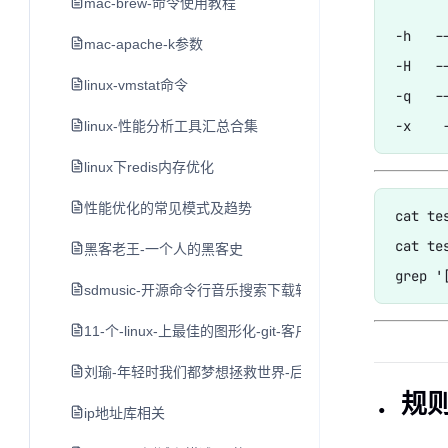
mac-brew-命令使用教程
-h  
mac-apache-k参数
-H  
linux-vmstat命令
-q   
linux-性能分析工具汇总合集
linux下redis内存优化
性能优化的常见模式及趋势
cat te
cat t
黑客老王-一个人的黑客史
sdmusic-开源命令行音乐搜索下载软件
11-个-linux-上最佳的图形化-git-客户端
刘瑜-年轻时我们都梦想拯救世界-后来
．规
ip地址库相关