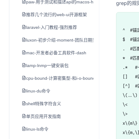
paw-用于测试和描述api的macos-http客户端
grep的规
推荐几个流行的web-ui开源框架
laravel-入门教程-强烈推荐
^  #
$  #
luxon-初步介绍-moment-团队日期另一个类库
.  #
mac-开发者必备工具软件-dash
*  #
lamp-lnmp一键安装包
.*  
[]   
cpu-bound-计算密集型-和i-o-bound-i-o密集型
[^] 
linux-du命令
\(..\
shell特殊字符含义
\<  
\>  
单页应用开发指南
x\{m\
linux-ls命令
x\{m,