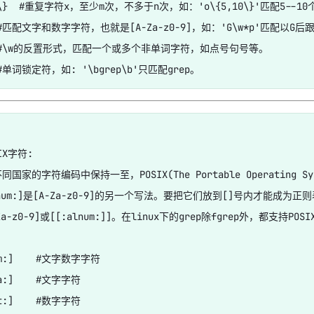
n\}  #重复字符x，至少m次，不多于n次，如：'o\{5,10\}'匹配5--10
  #匹配文字和数字字符，也就是[A-Za-z0-9]，如：'G\w*p'匹配以
  #\w的反置形式，匹配一个或多个非单词字符，如点号句号等。

-2017年-转载
IX字符:

国家的字符编码中保持一至，POSIX(The Portable Operating Sy
量
lnum:]是[A-Za-z0-9]的另一个写法。要把它们放到[]号内才能成为正则
Za-z0-9]或[[:alnum:]]。在linux下的grep除fgrep外，都支持POS
um:]    #文字数字字符

a:]    #文字字符

t:]    #数字字符
