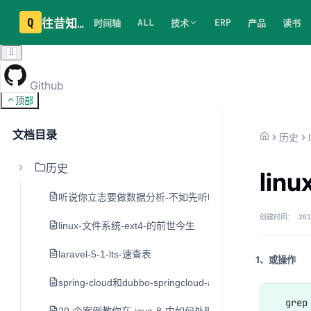
Q
往昔知识库
ALL
ERP
时间轴
技术
产品
读书
Github
顶部
文档目录
历史
历史
lin
听说你立志要做数据分析-不如先听听老司机的建议
创建时间：
201
linux-文件系统-ext4-的前世今生
laravel-5-1-lts-速查表
1、或操作
spring-cloud和dubbo-springcloud-alibaba
  gre