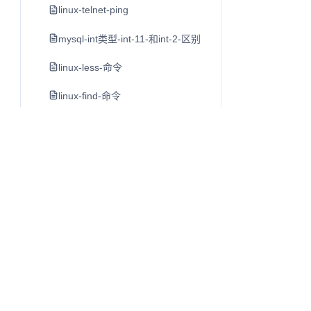
linux-telnet-ping
mysql-int类型-int-11-和int-2-区别
linux-less-命令
linux-find-命令
linux-grep命令
linux-grep命令-二
sql巨慢之utf8mb4的隐藏问题-转
mac-terminal-配置
mac-命令和相关文件作用
top命令
mysql-perror-命令
Q
往昔知识库