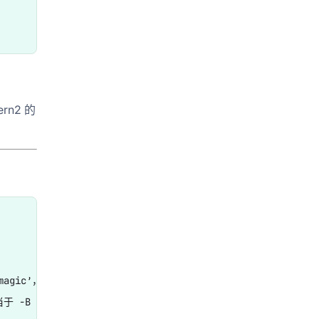
ern2 的
gic’，而不是‘magical’），

于 -B -A
