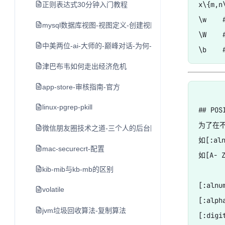
x\{m,
正则表达式30分钟入门教程
\w  
mysql数据库视图-视图定义-创建视图-修改视图
\W  
中美两位-ai-大师的-巅峰对话-为何-nlp-领域难以出现-独角兽
津巴布韦如何走出经济危机
app-store-审核指南-官方
linux-pgrep-pkill
## POS
为了在不同
微信朋友圈技术之道-三个人的后台团队与每日十亿的发布
如[:a
mac-securecrt-配置
如[A- 
kib-mib与kb-mb的区别
[:aln
volatile
[:alph
jvm垃圾回收算法-复制算法
[:digi