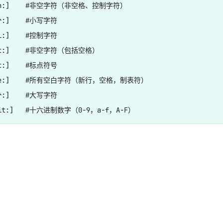
ph:]    #非空字符（非空格、控制字符）

r:]    #小写字符

l:]    #控制字符

nt:]    #非空字符（包括空格）

t:]    #标点符号

先锋
ace:]    #所有空白字符（新行，空格，制表符）

术
r:]    #大写字符
