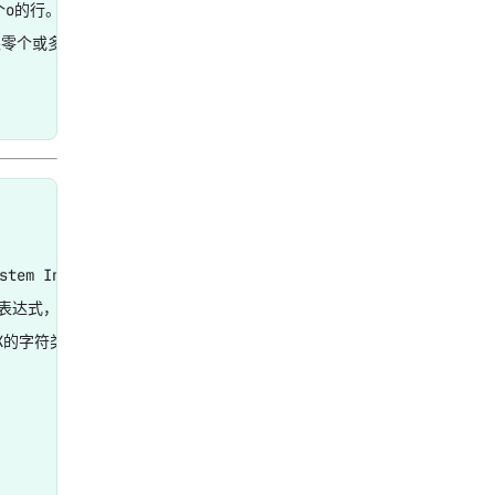
个o的行。

G后跟零个或多个文字或数字字符，然后是p。

stem Interface)增加了特殊的字符类，

表达式，

IX的字符类。
