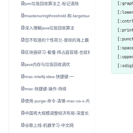
[:gra
jvm垃圾回收算法之-标记清除
[:lowe
maxtenuringthreshold-和-targetsurvivorratio参数说明
[:cntr
深入理解java垃圾回收算法
[:pri
[:punc
您不知道的个性荷兰-曾经的海上霸主横行世界-如今的开放
[:sp
区块链研习-看懂-拜占庭容错-也就看懂了区块链的核心技
[:uppe
java内存与垃圾回收调优
mac-intellij-idea-快捷键-一
mac-快捷键-操作-待续
使用-purge-命令-清理-mac-os-x-内存空间
中国将大规模调整经济布局-深度长文
谷歌上线-机器学习-中文网