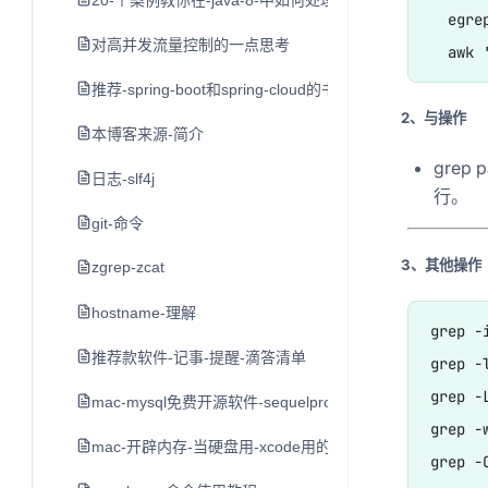
20-个案例教你在-java-8-中如何处理日期和时间
  egre
对高并发流量控制的一点思考
推荐-spring-boot和spring-cloud的书
2、与操作
本博客来源-简介
grep p
日志-slf4j
行。
git-命令
3、其他操作
zgrep-zcat
hostname-理解
grep
推荐款软件-记事-提醒-滴答清单
grep 
grep 
mac-mysql免费开源软件-sequelpro
grep 
mac-开辟内存-当硬盘用-xcode用的-不推荐-留作学习用
grep 