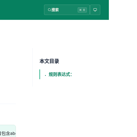
搜索
⌘ K
本文目录
．规则表达式：
或者包含abc的行
