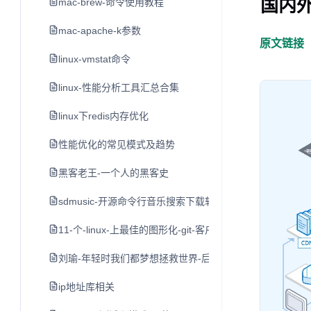
国内
mac-brew-命令使用教程
mac-apache-k参数
原文链接
linux-vmstat命令
linux-性能分析工具汇总合集
linux下redis内存优化
性能优化的常见模式及趋势
黑客老王-一个人的黑客史
sdmusic-开源命令行音乐搜索下载软件
11-个-linux-上最佳的图形化-git-客户端
刘瑜-年轻时我们都梦想拯救世界-后来
ip地址库相关