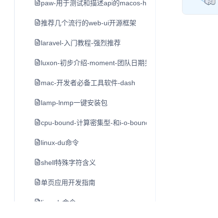
paw-用于测试和描述api的macos-http客户端
推荐几个流行的web-ui开源框架
laravel-入门教程-强烈推荐
luxon-初步介绍-moment-团队日期另一个类库
mac-开发者必备工具软件-dash
lamp-lnmp一键安装包
cpu-bound-计算密集型-和i-o-bound-i-o密集型
linux-du命令
shell特殊字符含义
单页应用开发指南
linux-ls命令