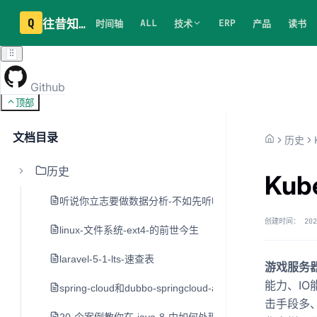
Q
往昔知识库
ALL
ERP
时间轴
技术
产品
读书
Github
顶部
文档目录
历史
历史
Ku
听说你立志要做数据分析-不如先听听老司机的建议
创建时间：
202
linux-文件系统-ext4-的前世今生
laravel-5-1-lts-速查表
游戏服务
能力、IO
spring-cloud和dubbo-springcloud-alibaba
击手段多