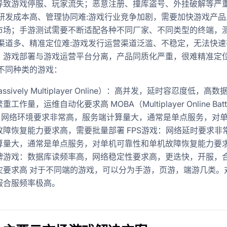
导致游戏停服、玩家流失；恶意注册、撞库盗号、外挂破解等严
 研发成本高、管理协同难:游戏行业竞争加剧，需要加快游戏产品
市场；手游测试需要不断适配各种不同厂家、不同类型的终端，
行渠道多、精准定位难:游戏发行运营渠道泛滥、不稳定，无法快速
；游戏部署与游戏运营平台分离，产品同质化严重，很难精准定
对不同种类的游戏：
ssively Multiplayer Online）：高并发，延时容忍度低，高
工作量，运维自动化要求高 MOBA（Multiplayer Online Batt
a）：网络环境要求非常高，服务端计算量大，通常是单点服务，对
故障恢复能力要求高，需要批量部署 FPS游戏：网络延时要求非
算量大，通常是单点服务，对单机可靠性和单机故障恢复能力要
牌游戏：数据库读频率高，网络稳定性要求高，更迭快，开服，
灾要求高 对于不同端的游戏，可以分为手游，页游，端游几类。
服合服频率极高。