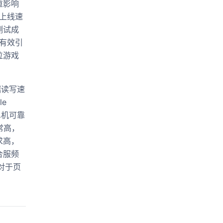
重影响
上线速
测试成
有效引
位游戏
数据读写速
le
单机可靠
常高，
求高，
合服频
对于页