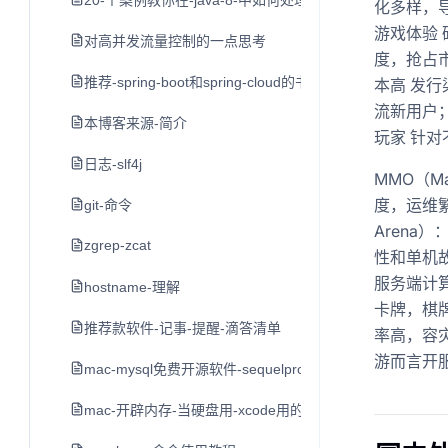
20-个案例教你在-java-8-中如何处理日期和时间
化多样，
游戏体验
对高并发流量控制的一点思考
度，抢占
推荐-spring-boot和spring-cloud的书
本高 发
流新用户
本博客来源-简介
玩家 针
日志-slf4j
MMO（Ma
度，运维繁重
git-命令
Aren
zgrep-zcat
性和单机
服务端计
hostname-理解
卡牌，棋
推荐款软件-记事-提醒-滴答清单
率高，容
游而言开
mac-mysql免费开源软件-sequelpro
mac-开辟内存-当硬盘用-xcode用的-不推荐-留作学习用