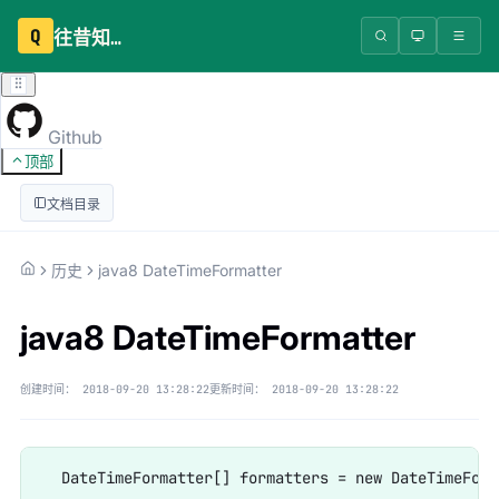
Q
往昔知识库
Github
顶部
文档目录
历史
java8 DateTimeFormatter
java8 DateTimeFormatter
创建时间：
2018-09-20 13:28:22
更新时间：
2018-09-20 13:28:22
  DateTimeFormatter[] formatters = new DateTimeForm