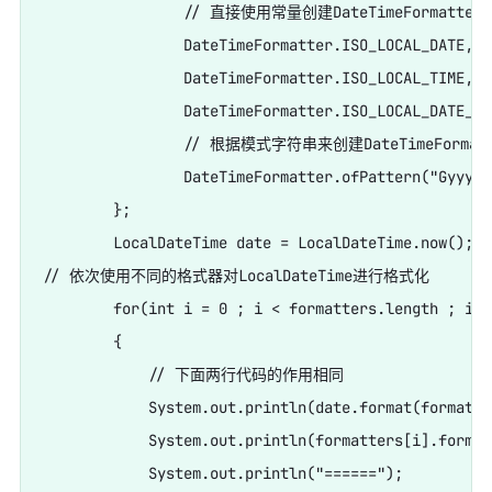
                // 直接使用常量创建DateTimeFormatter
                DateTimeFormatter.ISO_LOCAL_DATE,

                DateTimeFormatter.ISO_LOCAL_TIME,

                DateTimeFormatter.ISO_LOCAL_DATE_TIM
                // 根据模式字符串来创建DateTimeFormat
                DateTimeFormatter.ofPattern("Gyyyy%
        };

        LocalDateTime date = LocalDateTime.now();

// 依次使用不同的格式器对LocalDateTime进行格式化

        for(int i = 0 ; i < formatters.length ; i++)
        {

            // 下面两行代码的作用相同

            System.out.println(date.format(formatte
            System.out.println(formatters[i].format
            System.out.println("======");
