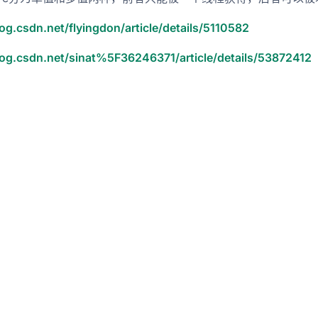
log.csdn.net/flyingdon/article/details/5110582
log.csdn.net/sinat%5F36246371/article/details/53872412