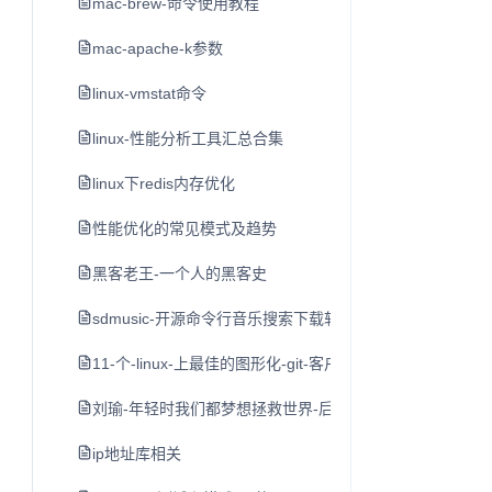
mac-brew-命令使用教程
mac-apache-k参数
linux-vmstat命令
linux-性能分析工具汇总合集
linux下redis内存优化
性能优化的常见模式及趋势
黑客老王-一个人的黑客史
sdmusic-开源命令行音乐搜索下载软件
11-个-linux-上最佳的图形化-git-客户端
刘瑜-年轻时我们都梦想拯救世界-后来
ip地址库相关