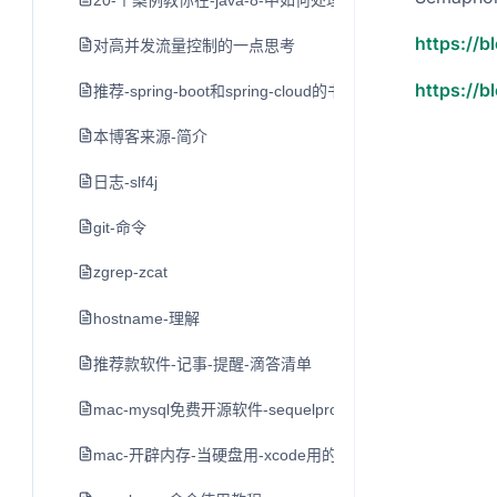
20-个案例教你在-java-8-中如何处理日期和时间
https://b
对高并发流量控制的一点思考
https://b
推荐-spring-boot和spring-cloud的书
本博客来源-简介
日志-slf4j
git-命令
zgrep-zcat
hostname-理解
推荐款软件-记事-提醒-滴答清单
mac-mysql免费开源软件-sequelpro
mac-开辟内存-当硬盘用-xcode用的-不推荐-留作学习用