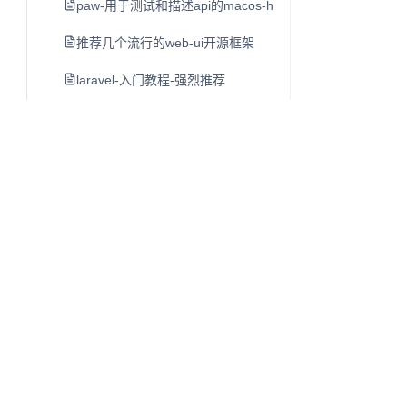
paw-用于测试和描述api的macos-http客户端
推荐几个流行的web-ui开源框架
laravel-入门教程-强烈推荐
luxon-初步介绍-moment-团队日期另一个类库
mac-开发者必备工具软件-dash
lamp-lnmp一键安装包
cpu-bound-计算密集型-和i-o-bound-i-o密集型
linux-du命令
shell特殊字符含义
单页应用开发指南
Q
往昔知识库
linux-ls命令
博客、Wiki 与知识库内容阅读系统。