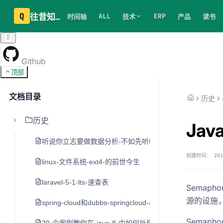
Q
往昔知识库
ALL
ERP
时间轴
技术
产品
读书
Github
顶部
文档目录
历史
历史
Ja
听说你立志要做数据分析-不如先听听老司机的建议
创建时间：
201
linux-文件系统-ext4-的前世今生
laravel-5-1-lts-速查表
Sema
源的设施
spring-cloud和dubbo-springcloud-alibaba
Semap