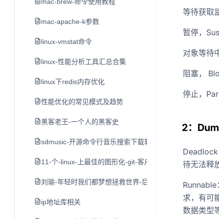
mac-brew-命令使用教程
等待获取监视器
mac-apache-k参数
暂停，Sus
linux-vmstat命令
对象等待中，O
linux-性能分析工具汇总合集
阻塞， Bl
linux下redis内存优化
停止，Par
性能优化的常见模式及趋势
黑客老王-一个人的黑客史
2：Du
sdmusic-开源命令行音乐搜索下载软件
Deadl
11-个-linux-上最佳的图形化-git-客户端
待无法释
刘瑜-年轻时我们都梦想拯救世界-后来
Runna
求，有可
ip地址库相关
数据类型