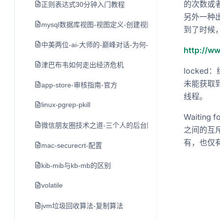
的次数或
正则表达式30分钟入门教程
另外一种出现
mysql数据库视图-视图定义-创建视图-修改视图
到了时候
中美两位-ai-大师的-巅峰对话-为何-nlp-领域难以出现-独角兽
http://w
津巴布韦如何走出经济危机
locke
未能获取
app-store-审核指南-官方
线程。
linux-pgrep-pkill
Waiting 
微信朋友圈技术之道-三个人的后台团队与每日十亿的发布
之间的互斥
有，也仅有一
mac-securecrt-配置
kib-mib与kb-mb的区别
volatile
jvm垃圾回收算法-复制算法