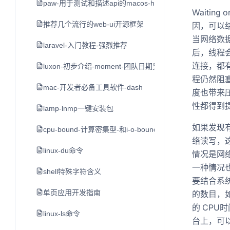
paw-用于测试和描述api的macos-http客户端
Waitin
推荐几个流行的web-ui开源框架
因，可以结
当网络数
laravel-入门教程-强烈推荐
后，线程会
连接，都
luxon-初步介绍-moment-团队日期另一个类库
程仍然阻
mac-开发者必备工具软件-dash
度也带来
性都得到
lamp-lnmp一键安装包
如果发现有大
cpu-bound-计算密集型-和i-o-bound-i-o密集型
络读写，
linux-du命令
情况是网
一种情况
shell特殊字符含义
要结合系统
单页应用开发指南
的数目，如
的 CPU
linux-ls命令
台上，可以