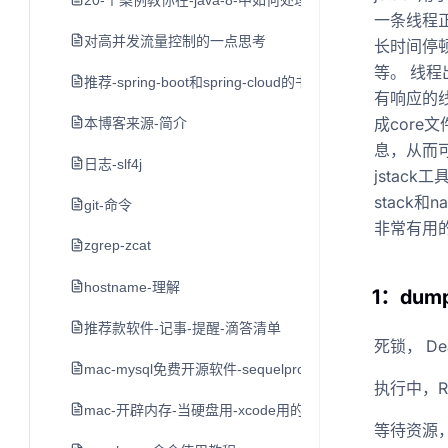
20-个案例教你在-java-8-中如何处理日期和时间
一条线程
对高并发流量控制的一点思考
长时间停
等。 线程
推荐-spring-boot和spring-cloud的书
有响应的线
成core文件
本博客来源-简介
息，从而
日志-slf4j
jstac
stack和
git-命令
非常有用
zgrep-zcat
hostname-理解
1：du
推荐款软件-记事-提醒-滴答清单
死锁， De
mac-mysql免费开源软件-sequelpro
执行中，Ru
mac-开辟内存-当硬盘用-xcode用的-不推荐-留作学习用
等待资源， W