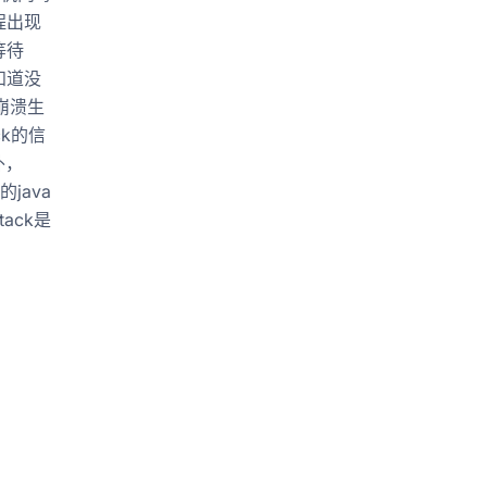
程出现
等待
知道没
崩溃生
ck的信
外，
java
tack是