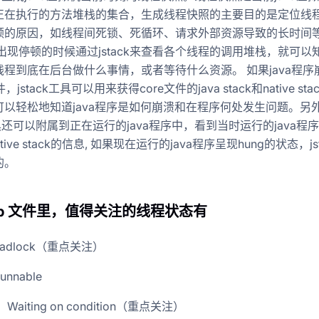
正在执行的方法堆栈的集合，生成线程快照的主要目的是定位线
顿的原因，如线程间死锁、死循环、请求外部资源导致的长时间
出现停顿的时候通过jstack来查看各个线程的调用堆栈，就可以
程到底在后台做什么事情，或者等待什么资源。 如果java程序
，jstack工具可以用来获得core文件的java stack和native sta
可以轻松地知道java程序是如何崩溃和在程序何处发生问题。另
k工具还可以附属到正在运行的java程序中，看到当时运行的java程序的
native stack的信息, 如果现在运行的java程序呈现hung的状态，js
的。
mp 文件里，值得关注的线程状态有
adlock（重点关注）
nnable
aiting on condition（重点关注）