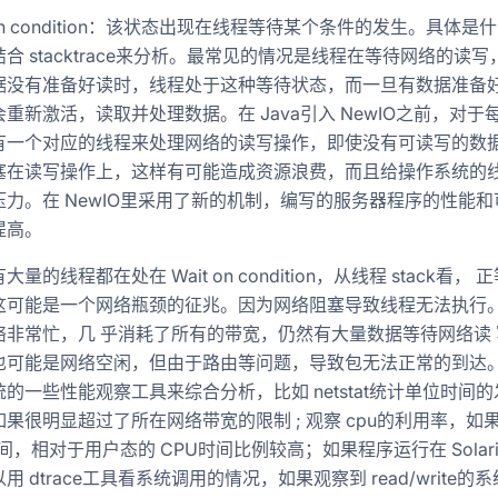
g on condition：该状态出现在线程等待某个条件的发生。具体是
合 stacktrace来分析。最常见的情况是线程在等待网络的读写
据没有准备好读时，线程处于这种等待状态，而一旦有数据准备
重新激活，读取并处理数据。在 Java引入 NewIO之前，对于
有一个对应的线程来处理网络的读写操作，即使没有可读写的数
塞在读写操作上，这样有可能造成资源浪费，而且给操作系统的
压力。在 NewIO里采用了新的机制，编写的服务器程序的性能和
提高。
量的线程都在处在 Wait on condition，从线程 stack看， 
这可能是一个网络瓶颈的征兆。因为网络阻塞导致线程无法执行
络非常忙，几 乎消耗了所有的带宽，仍然有大量数据等待网络读 
也可能是网络空闲，但由于路由等问题，导致包无法正常的到达
的一些性能观察工具来综合分析，比如 netstat统计单位时间
果很明显超过了所在网络带宽的限制 ; 观察 cpu的利用率，如
时间，相对于用户态的 CPU时间比例较高；如果程序运行在 Solaris
用 dtrace工具看系统调用的情况，如果观察到 read/write的