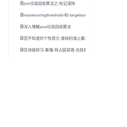
jvm垃圾回收算法之-标记清除
maxtenuringthreshold-和-targetsurvivorratio参数说明
深入理解java垃圾回收算法
您不知道的个性荷兰-曾经的海上霸主横行世界-如今的开放
区块链研习-看懂-拜占庭容错-也就看懂了区块链的核心技
java内存与垃圾回收调优
mac-intellij-idea-快捷键-一
mac-快捷键-操作-待续
使用-purge-命令-清理-mac-os-x-内存空间
中国将大规模调整经济布局-深度长文
谷歌上线-机器学习-中文网