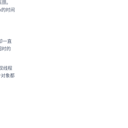
瓶颈。
ep的时间
却一直
超时的
以实现线程
个对象都