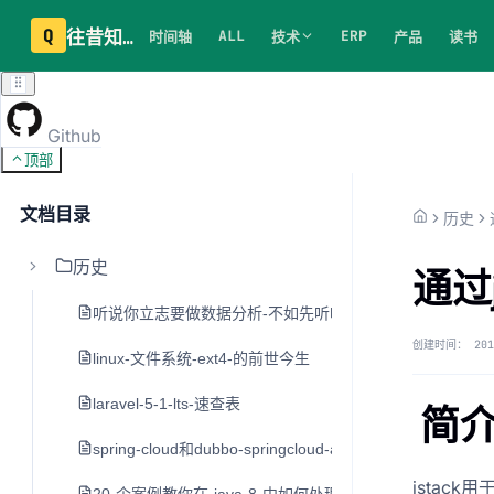
Q
往昔知识库
ALL
ERP
时间轴
技术
产品
读书
Github
顶部
文档目录
历史
历史
通过
听说你立志要做数据分析-不如先听听老司机的建议
创建时间：
201
linux-文件系统-ext4-的前世今生
laravel-5-1-lts-速查表
简
spring-cloud和dubbo-springcloud-alibaba
jstac