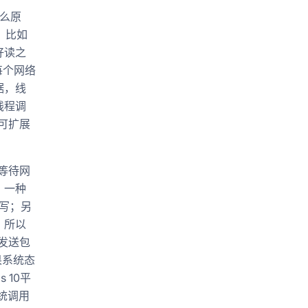
什么原
，比如
好读之
每个网络
据，线
线程调
可扩展
正等待网
。一种
写；另
。所以
的发送包
果系统态
 10平
系统调用