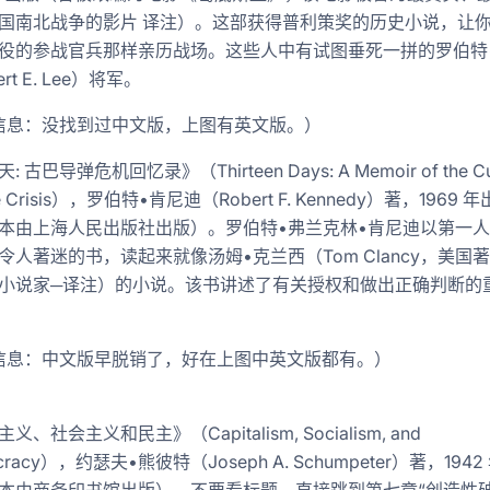
国南北战争的影片 译注）。这部获得普利策奖的历史小说，让
役的参战官兵那样亲历战场。这些人中有试图垂死一拼的罗伯特
rt E. Lee）将军。
信息：没找到过中文版，上图有英文版。）
 古巴导弹危机回忆录》（Thirteen Days: A Memoir of the C
le Crisis），罗伯特•肯尼迪（Robert F. Kennedy）著，1969 
本由上海人民出版社出版）。罗伯特•弗兰克林•肯尼迪以第一
令人著迷的书，读起来就像汤姆•克兰西（Tom Clancy，美国
小说家─译注）的小说。该书讲述了有关授权和做出正确判断的
信息：中文版早脱销了，好在上图中英文版都有。）
义、社会主义和民主》（Capitalism, Socialism, and
cracy），约瑟夫•熊彼特（Joseph A. Schumpeter）著，194