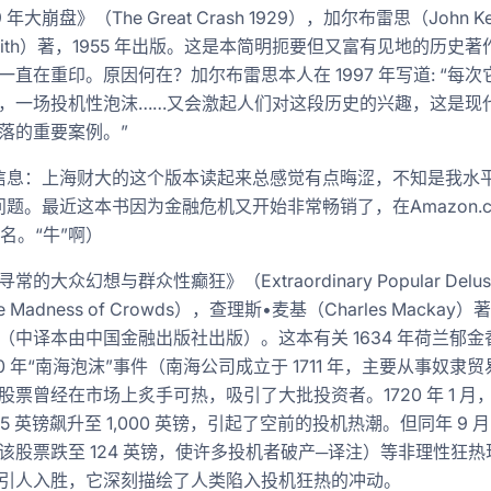
9 年大崩盘》（The Great Crash 1929），加尔布雷思（John Ke
braith）著，1955 年出版。这是本简明扼要但又富有见地的历史
一直在重印。原因何在？加尔布雷思本人在 1997 年写道: “每次
，一场投机性泡沫……又会激起人们对这段历史的兴趣，这是现
落的重要案例。”
信息：上海财大的这个版本读起来总感觉有点晦涩，不知是我水
题。最近这本书因为金融危机又开始非常畅销了，在Amazon.c
0名。“牛”啊）
常的大众幻想与群众性癫狂》（Extraordinary Popular Delusi
he Madness of Crowds），查理斯•麦基（Charles Mackay）著
（中译本由中国金融出版社出版）。这本有关 1634 年荷兰郁金
720 年“南海泡沫”事件（南海公司成立于 1711 年，主要从事奴隶
股票曾经在市场上炙手可热，吸引了大批投资者。1720 年 1 月
8.5 英镑飙升至 1,000 英镑，引起了空前的投机热潮。但同年 9 
该股票跌至 124 英镑，使许多投机者破产─译注）等非理性狂热
引人入胜，它深刻描绘了人类陷入投机狂热的冲动。