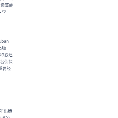
你像葛底
•李
uban
年出版
人称叙述
著名侦探
重要经
2 年出版