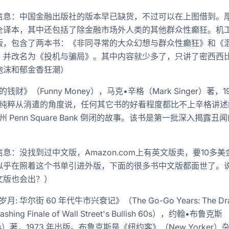
信息：中国金融出版社的版本早已缺货，不过可以在上图借到。
全译本，其中还包括了除金融市场外人类的其他群众性癫狂。机工2
版，包含了两本书：《非同寻常的大众幻想与群众性癫狂》和《
，并改名为《投机与骗局》。其中内容就少多了，只讲了密西西
泡沫和郁金香狂潮）
钱财》（Funny Money），马克•辛格（Mark Singer）著，19
纯粹从消遣的角度说，任何其它书的好看程度都比不上辛格讲述
州 Penn Square Bank 倒闭的故事。该书是第一批深入揭露丑
息：没找到过中文版，Amazon.com上有英文版卖，要10多美
似乎在照着这个书单引进外版，下面的很多书中文版都面世了。
文版也会出？）
月: 华尔街 60 年代牛市兴衰记》（The Go-Go Years: The Dr
rashing Finale of Wall Street's Bullish 60s），约翰•布鲁克斯
ks）著，1973 年出版。布鲁克斯是《纽约客》（New Yorker）