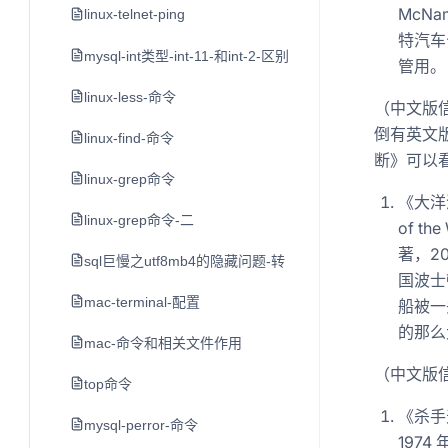
McN
linux-telnet-ping
特汽车
mysql-int类型-int-11-和int-2-区别
管用。
linux-less-命令
（中文版
倒有英文
linux-find-命令
断》可以
linux-grep命令
《大洋深处
linux-grep命令-二
of th
著，2
sql巨慢之utf8mb4的隐藏问题-转
国波士
mac-terminal-配置
船被一
的那么
mac-命令和相关文件作用
（中文版
top命令
《杀手天
mysql-perror-命令
197