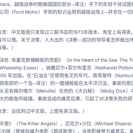
amara，越南战争时期美国国防部长─译注）手下的年轻干将试图
公司（Ford Motor）学到的知识运用到越南战场上─并非在一
信息：中文版我只发现过三联书店的1973年版本，淘宝上有得卖
版可以借。关于决策，人大出的《决断--成功的领导者怎样做出
看看。）
: 埃塞克斯捕鲸船的悲剧》（In the Heart of the Sea: The Tr
e Whaleship Essex），纳撒尼尔•菲尔布里克（Nathaniel Philbr
000 年出版。在“石油业”还使用鱼叉的年代，南塔基特（Nantuck
顿南部的一个岛─译注）的一艘捕鲸船在太平洋沉没，事故的原
头足有梅尔维尔（Melville）在他的《大白鲸》（Moby Dick
大的鲸鱼所碰撞。事故造成的痛苦后果，引起了对决策失败的研
信息：没找到过中文版，上图有英文版。）
使》（The Killer Angels），迈克尔•沙拉（Michael Shaar
4 年出版（曾被改编为电影《葛底斯堡》，该电影被誉为最真实、