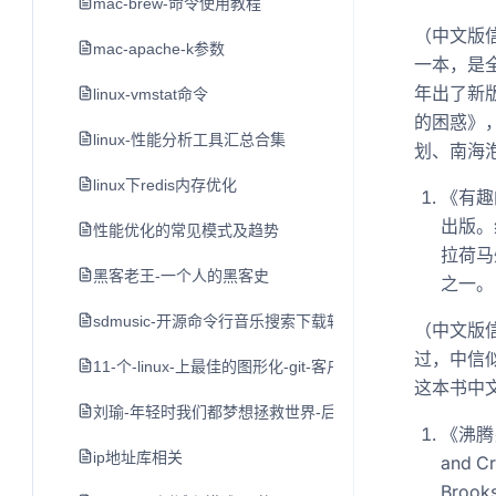
mac-brew-命令使用教程
（中文版
mac-apache-k参数
一本，是
年出了新
linux-vmstat命令
的困惑》
linux-性能分析工具汇总合集
划、南海
linux下redis内存优化
《有趣的
出版。
性能优化的常见模式及趋势
拉荷马
黑客老王-一个人的黑客史
之一。
sdmusic-开源命令行音乐搜索下载软件
（中文版信
过，中信
11-个-linux-上最佳的图形化-git-客户端
这本书中
刘瑜-年轻时我们都梦想拯救世界-后来
《沸腾岁
ip地址库相关
and C
Broo