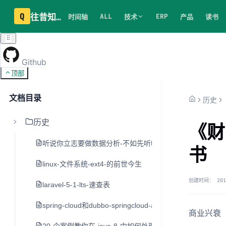
Q
往昔知识库
ALL
ERP
时间轴
技术
产品
读书
Github
顶部
文档目录
历史
历史
《财
听说你立志要做数据分析-不如先听听老司机的建议
书
linux-文件系统-ext4-的前世今生
创建时间：
201
laravel-5-1-lts-速查表
spring-cloud和dubbo-springcloud-alibaba
商业兴衰