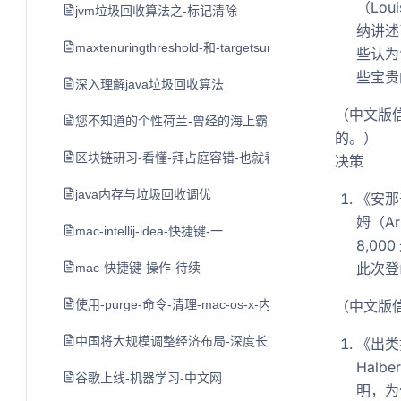
（Lou
jvm垃圾回收算法之-标记清除
纳讲述
maxtenuringthreshold-和-targetsurvivorratio参数说明
些认为
些宝贵
深入理解java垃圾回收算法
（中文版
您不知道的个性荷兰-曾经的海上霸主横行世界-如今的开放
的。）
区块链研习-看懂-拜占庭容错-也就看懂了区块链的核心技
决策
java内存与垃圾回收调优
《安那普
姆（A
mac-intellij-idea-快捷键-一
8,0
此次登
mac-快捷键-操作-待续
使用-purge-命令-清理-mac-os-x-内存空间
（中文版
中国将大规模调整经济布局-深度长文
《出类拔
Hal
谷歌上线-机器学习-中文网
明，为