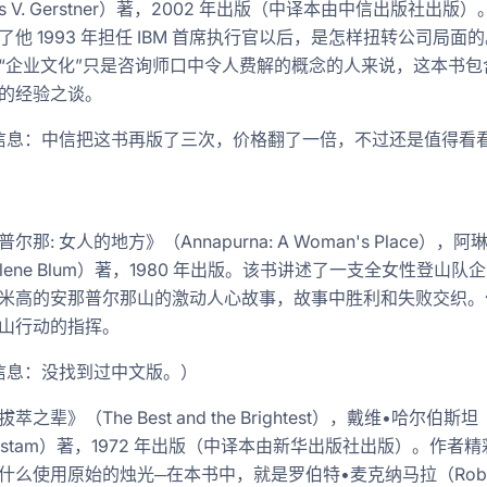
is V. Gerstner）著，2002 年出版（中译本由中信出版社出版
了他 1993 年担任 IBM 首席执行官以后，是怎样扭转公司局面的
“企业文化”只是咨询师口中令人费解的概念的人来说，这本书包
的经验之谈。
信息：中信把这书再版了三次，价格翻了一倍，不过还是值得看
先锋
术
尔那: 女人的地方》（Annapurna: A Woman's Place），阿
rlene Blum）著，1980 年出版。该书讲述了一支全女性登山队
00 米高的安那普尔那山的激动人心故事，故事中胜利和失败交织
山行动的指挥。
信息：没找到过中文版。）
萃之辈》（The Best and the Brightest），戴维•哈尔伯斯坦（
berstam）著，1972 年出版（中译本由新华出版社出版）。作者
什么使用原始的烛光─在本书中，就是罗伯特•麦克纳马拉（Robe