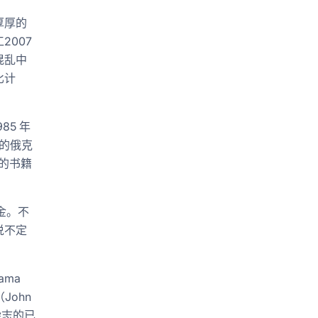
厚厚的
007
混乱中
比计
85 年
的俄克
闻的书籍
金。不
说不定
ama
 （John
杂志的已