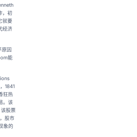
nneth
著作，初
它就要
代经济
平原因
om能
ons
，1841
香狂热
贸易。该
，该股票
月，股市
现象的