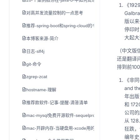
20-个案例教你在-java-8-中如何处理日期和时间
《192
Gal
对高并发流量控制的一点思考
版以来
推荐-spring-boot和spring-cloud的书
停印时
大起大
本博客来源-简介
（中文版
日志-slf4j
还是翻译问
git-命令
排到前10
zgrep-zcat
《非同寻
and t
hostname-理解
年出版
推荐款软件-记事-提醒-滴答清单
和 1
公司的
mac-mysql免费开源软件-sequelpro
从 12
mac-开辟内存-当硬盘用-xcode用的-不推荐-留作学习用
狂跌，
编年史