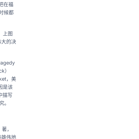
把在福
切时候都
。上图
伟大的决
agedy
ick）
et，美
因是该
）中描写
究。
a）著，
最雄伟地