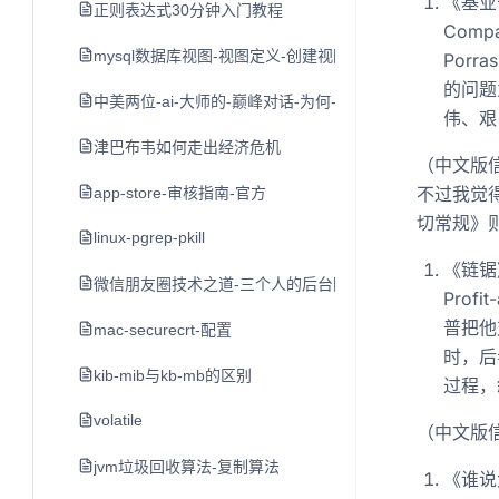
《基业长青》
正则表达式30分钟入门教程
Comp
mysql数据库视图-视图定义-创建视图-修改视图
Por
的问题
中美两位-ai-大师的-巅峰对话-为何-nlp-领域难以出现-独角兽
伟、艰
津巴布韦如何走出经济危机
（中文版
不过我觉
app-store-审核指南-官方
切常规》
linux-pgrep-pkill
《链锯》（C
微信朋友圈技术之道-三个人的后台团队与每日十亿的发布
Prof
普把他
mac-securecrt-配置
时，后
kib-mib与kb-mb的区别
过程，
volatile
（中文版
jvm垃圾回收算法-复制算法
《谁说大