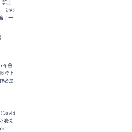
）。郭士
。 对那
含了一
看
琳•布鲁
企图登上
。作者是
David
精彩地说
rt