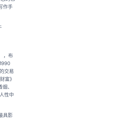
写作手
牛
co），布
1990
的交易
《财富》
香烟、
人性中
最具影