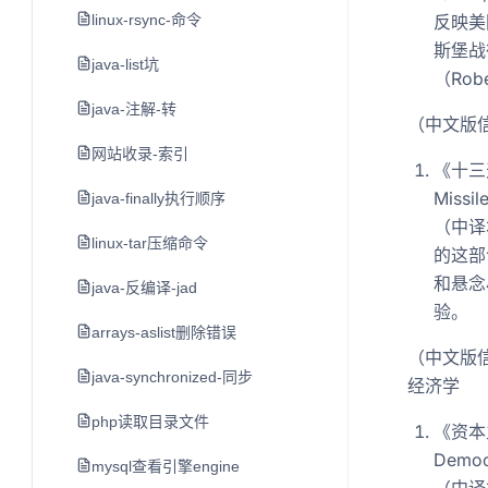
linux-rsync-命令
反映美
斯堡战
java-list坑
（Robe
java-注解-转
（中文版
网站收录-索引
《十三天:
Missi
java-finally执行顺序
（中译
linux-tar压缩命令
的这部
和悬念
java-反编译-jad
验。
arrays-aslist删除错误
（中文版
java-synchronized-同步
经济学
php读取目录文件
《资本主
Demo
mysql查看引擎engine