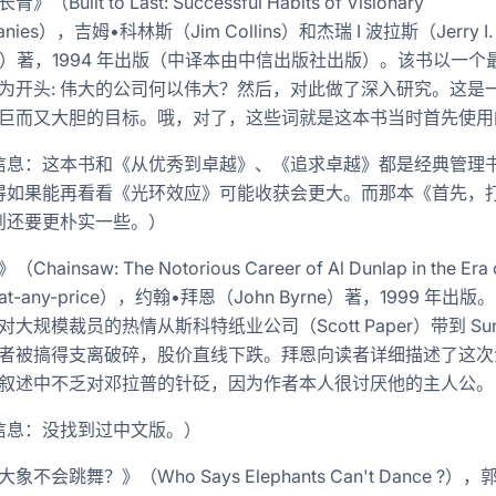
（Built to Last: Successful Habits of Visionary
anies），吉姆•科林斯（Jim Collins）和杰瑞 I 波拉斯（Jerry I.
ras）著，1994 年出版（中译本由中信出版社出版）。该书以一个
为开头: 伟大的公司何以伟大？然后，对此做了深入研究。这是
-2017年-转载
巨而又大胆的目标。哦，对了，这些词就是这本书当时首先使用
信息：这本书和《从优秀到卓越》、《追求卓越》都是经典管理
得如果能再看看《光环效应》可能收获会更大。而那本《首先，
则还要更朴实一些。）
hainsaw: The Notorious Career of Al Dunlap in the Era 
量
it-at-any-price），约翰•拜恩（John Byrne）著，1999 年出
对大规模裁员的热情从斯科特纸业公司（Scott Paper）带到 Sun
者被搞得支离破碎，股价直线下跌。拜恩向读者详细描述了这次
叙述中不乏对邓拉普的针砭，因为作者本人很讨厌他的主人公。
信息：没找到过中文版。）
象不会跳舞？》（Who Says Elephants Can't Dance ?）