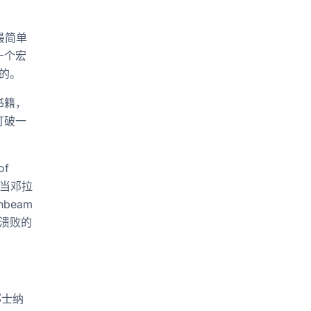
最简单
一个宏
的。
书籍，
打破一
of
版。当邓拉
beam
溃败的
，郭士纳