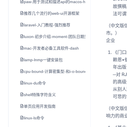
paw-用于测试和描述api的macos-http客户端
故撰稿
法可谓
推荐几个流行的web-ui开源框架
laravel-入门教程-强烈推荐
（中文版
市。）
luxon-初步介绍-moment-团队日期另一个类库
企业
mac-开发者必备工具软件-dash
《门口的野
赖恩•伯
lamp-lnmp一键安装包
年出版
cpu-bound-计算密集型-和i-o-bound-i-o密集型
─对 R
的高级
linux-du命令
从别人
shell特殊字符含义
可悲的
单页应用开发指南
（中文版
响力的商
linux-ls命令