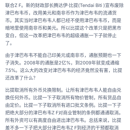
联合Z F。新的财政部长腾达伊·比提(Tendai Biti )宣布废除
津巴布韦币，改用美元和南非币作为津巴布韦的流通货
币。其实当时津巴布韦人都已经不使用津巴布韦币，而是
暗地里使用南非币和美元。所以比提这个改革只是把黑市
变白，但这一改革把津巴布韦的超级通胀一下子就停止
了。
由于津巴布韦不能自己印美元或南非币，通胀预期也一下
子消失。2008年的通胀是2亿%，到2009年就变成通缩
7.5%。这么大的改变对津巴布韦的经济竟然没有害，比提
还改革了什么？
比提取消所有外币兑换限制。让所有津巴布韦人能自由兑
换任何外币。比提一下子取消所有物价管制，所有货品自
由定价。比提一下子取消所有进口批文条例。比提一下子
把绝大部分的津巴布韦Z F对商业管制的条例都通通取消。
所有外资可以有高度自由进出津巴布韦。总括来说，比提
差不多一下子把大部分津巴布韦Z F到经济的干预都取消