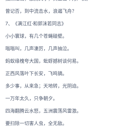
曾记否，到中流击水，浪遏飞舟？
7、《满江红·和郭沫若同志》
小小寰球，有几个苍蝇碰壁。
嗡嗡叫，几声凄厉，几声抽泣。
蚂蚁缘槐夸大国，蚍蜉撼树谈何易。
正西风落叶下长安，飞鸣镝。
多少事，从来急；天地转，光阴迫。
一万年太久，只争朝夕。
四海翻腾云水怒，五洲震荡风雷激。
要扫除一切害人虫，全无敌。