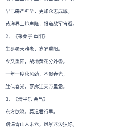
早已森严壁垒，更加众志成城。
黄洋界上炮声隆，报道敌军宵遁。
2、《采桑子·重阳》
生易老天难老，岁岁重阳。
今又重阳，战地黄花分外香。
一年一度秋风劲，不似春光，
胜似春光，寥廓江天万里霜。
3、《清平乐·会昌》
东方欲晓，莫道君行早。
踏遍青山人未老，风景这边独好。