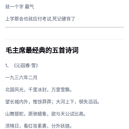
就一个字 霸气
上学那会也就应付考试,死记硬背了
毛主席最经典的五首诗词
1、《沁园春·雪》
一九三六年二月
北国风光，千里冰封，万里雪飘。
望长城内外，惟馀莽莽；大河上下，顿失滔滔。
山舞银蛇，原驰蜡象，欲与天公试比高。
须晴日，看红妆素裹，分外妖娆。