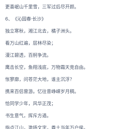
更喜岷山千里雪，三军过后尽开颜。
6、《沁园春·长沙》
独立寒秋，湘江北去，橘子洲头。
看万山红遍，层林尽染；
漫江碧透，百舸争流。
鹰击长空，鱼翔浅底，万物霜天竞自由。
怅寥廓，问苍茫大地，谁主沉浮？
携来百侣曾游。忆往昔峥嵘岁月稠。
恰同学少年，风华正茂；
书生意气，挥斥方遒。
指点江山，激扬文字，粪土当年万户侯。