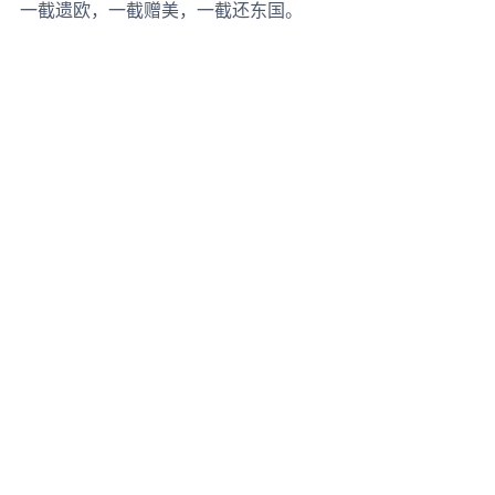
一截遗欧，一截赠美，一截还东国。