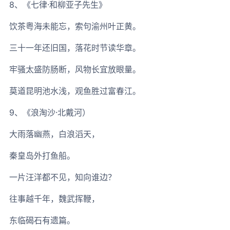
8、《七律·和柳亚子先生》
饮茶粤海未能忘，索句渝州叶正黄。
三十一年还旧国，落花时节读华章。
牢骚太盛防肠断，风物长宜放眼量。
莫道昆明池水浅，观鱼胜过富春江。
9、《浪淘沙·北戴河）
大雨落幽燕，白浪滔天，
秦皇岛外打鱼船。
一片汪洋都不见，知向谁边？
往事越千年，魏武挥鞭，
东临碣石有遗篇。