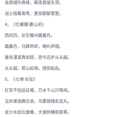
会昌城外高峰，颠连直接东溟。
战士指看南粤，更加郁郁葱葱。
4、《忆秦娥·娄山关》
西风烈，长空雁叫霜晨月。
霜晨月，马蹄声碎，喇叭声咽。
雄关漫道真如铁，而今迈步从头越。
从头越，苍山如海，残阳如血。
5、《七律·长征》
红军不怕远征难，万水千山只等闲。
五岭逶迤腾巨浪，乌蒙磅礴走泥丸。
金沙水拍云崖暖，大渡桥横铁索寒。