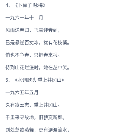
4、《卜算子·咏梅》
一九六一年十二月
风雨送春归，飞雪迎春到，
已是悬崖百丈冰，犹有花枝俏。
俏也不争春，只把春来报。
待到山花烂漫时，她在丛中笑。
5、《水调歌头·重上井冈山》
一九六五年五月
久有凌云志，重上井冈山。
千里来寻故地，旧貌变新颜。
到处莺歌燕舞，更有潺潺流水，