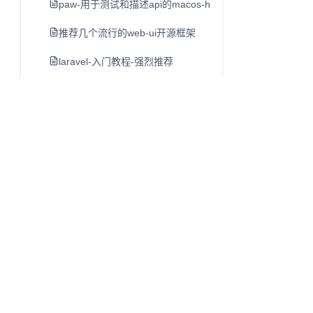
paw-用于测试和描述api的macos-http客户端
推荐几个流行的web-ui开源框架
laravel-入门教程-强烈推荐
luxon-初步介绍-moment-团队日期另一个类库
mac-开发者必备工具软件-dash
lamp-lnmp一键安装包
cpu-bound-计算密集型-和i-o-bound-i-o密集型
linux-du命令
shell特殊字符含义
单页应用开发指南
Q
往昔知识库
linux-ls命令
博客、Wiki 与知识库内容阅读系统。