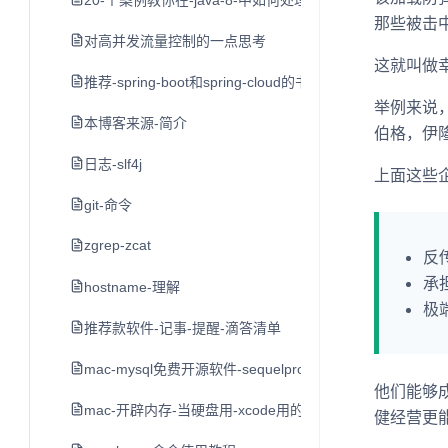
20-个案例教你在-java-8-中如何处理日期和时间
那些被击
对高并发流量控制的一点思考
这就叫做
推荐-spring-boot和spring-cloud的书
举例来说
本博客来源-简介
伯格，伊
日志-slf4j
上面这些
git-命令
zgrep-zcat
反
承
hostname-理解
极
推荐款软件-记事-提醒-滴答清单
mac-mysql免费开源软件-sequelpro
他们能够
mac-开辟内存-当硬盘用-xcode用的-不推荐-留作学习用
健经营更