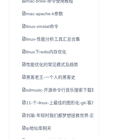
mac-brew-命令使用教程
mac-apache-k参数
linux-vmstat命令
linux-性能分析工具汇总合集
linux下redis内存优化
性能优化的常见模式及趋势
黑客老王-一个人的黑客史
sdmusic-开源命令行音乐搜索下载软件
11-个-linux-上最佳的图形化-git-客户端
刘瑜-年轻时我们都梦想拯救世界-后来
ip地址库相关