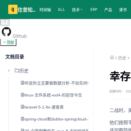
Q
往昔知识库
ALL
ERP
时间轴
技术
产品
读书
Github
顶部
文档目录
历史
历史
幸存
听说你立志要做数据分析-不如先听听老司机的建议
创建时间：
201
linux-文件系统-ext4-的前世今生
laravel-5-1-lts-速查表
二战时，
spring-cloud和dubbo-springcloud-alibaba
他们按照
该加载防