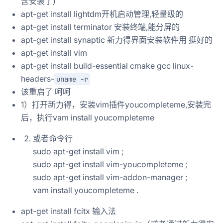
含安装了)
apt-get install lightdm开机启动管理,轻量级的
apt-get install terminator 安装终端,能分屏的
apt-get install synaptic 新力得界面安装软件用 挺好的
apt-get install vim
apt-get install build-essential cmake gcc linux-
headers-
uname -r
该重启了 呵呵
1）打开新力得，安装vim插件youcompleteme,安装完
后，执行vam install youcompleteme
或者命令行
sudo apt-get install vim ;
sudo apt-get install vim-youcompleteme ;
sudo apt-get install vim-addon-manager ;
vam install youcompleteme .
apt-get install fcitx 输入法