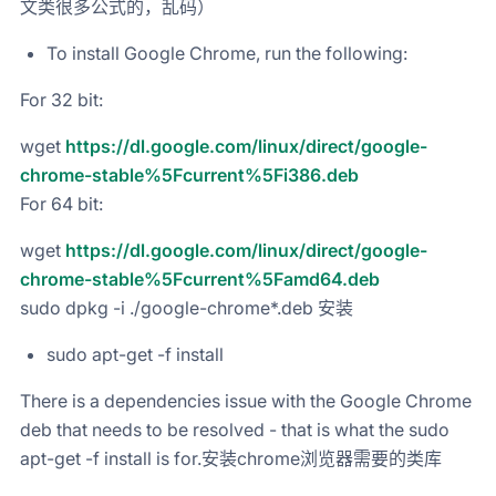
文类很多公式的，乱码）
To install Google Chrome, run the following:
For 32 bit:
wget
https://dl.google.com/linux/direct/google-
chrome-stable%5Fcurrent%5Fi386.deb
For 64 bit:
wget
https://dl.google.com/linux/direct/google-
chrome-stable%5Fcurrent%5Famd64.deb
sudo dpkg -i ./google-chrome*.deb 安装
sudo apt-get -f install
There is a dependencies issue with the Google Chrome
deb that needs to be resolved - that is what the sudo
apt-get -f install is for.安装chrome浏览器需要的类库