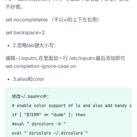
不好使。
set nocompletable （不以vi的上下左右用）
set backspace=2
2.忽略tab键大小写：
编辑~/.inputrc,在里面加一行 /etc/inputrc最后添加即可
set completion-ignore-case on
3.alias和color
修改~/.bashrc中：

# enable color support of ls and also add handy alia
if [ "$TERM" != "dumb" ]; then

#eval "`dircolors -b`"

eval "`dircolors ~/.dircolors`"
