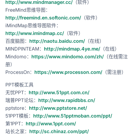
http://www.mindmanager.cc/
（软件）
FreeMind思维导图：
http://freemind.en.softonic.com/
（软件）
iMindMap思维导图软件：
http://www.imindmap.cc/
（软件）
百度脑图：
http://naotu.baidu.com/
（在线）
MINDPINTEAM：
http://mindmap.4ye.me/
（在线）
Mindomo：
https://www.mindomo.com/zh/
（在线需注
册）
ProcessOn：
https://www.processon.com/
（需注册）
PPT模板工具
无忧PPT：
http://www.51ppt.com.cn/
瑞普PPT论坛：
http://www.rapidbbs.cn/
pptstore：
http://www.pptstore.net/
51PPT模板：
http://www.51pptmoban.com/ppt/
第1PPT：
http://www.1ppt.com/
站长之家：
http://sc.chinaz.com/ppt/