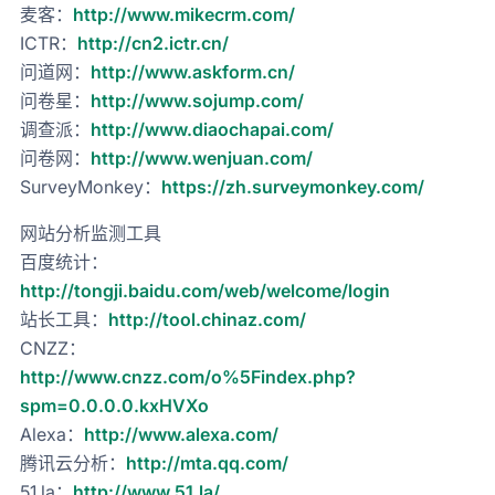
麦客：
http://www.mikecrm.com/
ICTR：
http://cn2.ictr.cn/
问道网：
http://www.askform.cn/
问卷星：
http://www.sojump.com/
调查派：
http://www.diaochapai.com/
问卷网：
http://www.wenjuan.com/
SurveyMonkey：
https://zh.surveymonkey.com/
网站分析监测工具
百度统计：
http://tongji.baidu.com/web/welcome/login
站长工具：
http://tool.chinaz.com/
CNZZ：
http://www.cnzz.com/o%5Findex.php?
spm=0.0.0.0.kxHVXo
Alexa：
http://www.alexa.com/
腾讯云分析：
http://mta.qq.com/
51.la：
http://www.51.la/