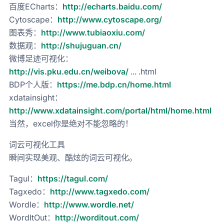
百度ECharts：
http://echarts.baidu.com/
Cytoscape：
http://www.cytoscape.org/
图表秀：
http://www.tubiaoxiu.com/
数据观：
http://shujuguan.cn/
微博足迹可视化：
http://vis.pku.edu.cn/weibova/
... .html
BDP个人版：
https://me.bdp.cn/home.html
xdatainsight：
http://www.xdatainsight.com/portal/html/home.html
当然，excel你是绝对不能忽略的！
词云可视化工具
瞬间实现美观、酷炫的词云可视化。
Tagul：
https://tagul.com/
Tagxedo：
http://www.tagxedo.com/
Wordle：
http://www.wordle.net/
WordItOut：
http://worditout.com/