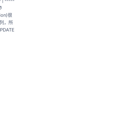
 | -----
Ø
on)很
某几列，所
PDATE