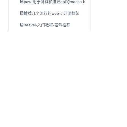
paw-用于测试和描述api的macos-http客户端
推荐几个流行的web-ui开源框架
laravel-入门教程-强烈推荐
luxon-初步介绍-moment-团队日期另一个类库
mac-开发者必备工具软件-dash
lamp-lnmp一键安装包
cpu-bound-计算密集型-和i-o-bound-i-o密集型
linux-du命令
shell特殊字符含义
单页应用开发指南
Q
往昔知识库
linux-ls命令
博客、Wiki 与知识库内容阅读系统。