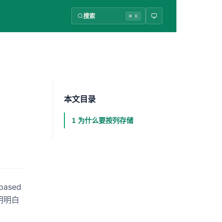
搜索
⌘ K
本文目录
1 为什么要按列存储
ased
明明白