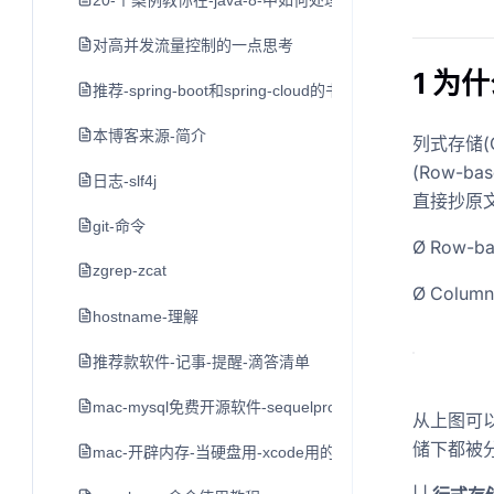
20-个案例教你在-java-8-中如何处理日期和时间
对高并发流量控制的一点思考
1 为
推荐-spring-boot和spring-cloud的书
本博客来源-简介
列式存储(C
(Row-
日志-slf4j
直接抄原文
git-命令
Ø Row-bas
zgrep-zcat
Ø Column-
hostname-理解
推荐款软件-记事-提醒-滴答清单
mac-mysql免费开源软件-sequelpro
从上图可
储下都被
mac-开辟内存-当硬盘用-xcode用的-不推荐-留作学习用