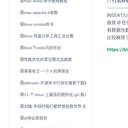
| |
行式存
mac-brew-命令使用教程
----------
mac-apache-k参数
INSERT
高效 Ø 任
linux-vmstat命令
有数据也都
linux-性能分析工具汇总合集
比较麻烦 |
linux下redis内存优化
https://b
性能优化的常见模式及趋势
黑客老王-一个人的黑客史
sdmusic-开源命令行音乐搜索下载软件
11-个-linux-上最佳的图形化-git-客户端
刘瑜-年轻时我们都梦想拯救世界-后来
ip地址库相关