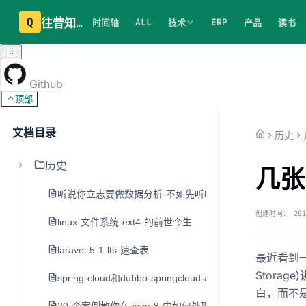
Q
往昔知识库
ALL
ERP
时间轴
技术
产品
读书
Github
顶部
文档目录
历史
历史
几张
听说你立志要做数据分析-不如先听听老司机的建议
创建时间：
201
linux-文件系统-ext4-的前世今生
laravel-5-1-lts-速查表
最近看到一
Stora
spring-cloud和dubbo-springcloud-alibaba
白，而不