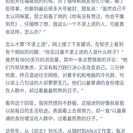
前些天在福建玩的时候，点了咖啡和朋友匆忙小聚，聊了
些琐事，也聊到最近很多大号被封，朋友说：“虽然自己不
太认同咪蒙，但之前看了她的《你有没有想过，你会平庸
到死》，仔细想了想，我这么一个不求上进的人，可能真
会这样，怎么办？”
怎么才算“不求上进”，网上搜了下关键词，在知乎上看到
有个相似的问题：“你见过最不求上进的人是什么样子？”
竟然有1800多万的浏览量，其中一条点赞很高的评论：“他
们为现状焦虑，又没有毅力践行决心去改变自己。三分钟
热度，终日混迹社交网络，对着手机和电脑的冷光屏，可
以说上几句话的人却寥寥无几。他们以最普通的身份埋没
在人群中，却过着最最煎熬的日子。”
看完这个回答，我突然感到不舒服，这描述的好像就是我
以前每日的生活轨迹。表面看上去很努力，却一直“以最普
通的身份埋没在人群中，过着最煎熬的日子。”
这些年，从《初言》到乐活，从锦时到ANJI工作室，每次