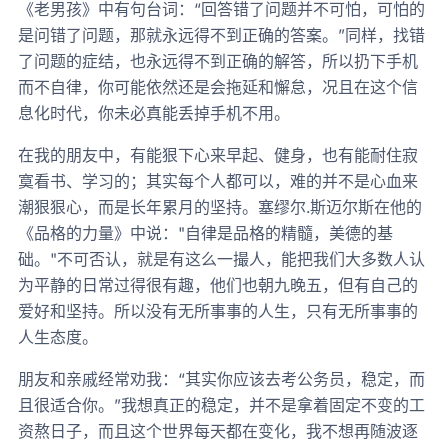
《老男孩》中有句台词：“回答错了问题并不可怕，可怕的
是问错了问题，那就永远得不到正确的答案。”同样，找错
了问题的症结，也永远得不到正确的解答，所以扔下手机
而不自律，你可能依然还是会拖延和懈怠，况且在这个信
息化时代，你未必真能丢掉手机不用。
在我的朋友中，有能狠下心来早起、健身，也有能耐住寂
寞看书、学习的；其实每个人都可以，难的并不是心血来
潮狠狠心，而是长年累月的坚持。塞缪尔.斯迈尔斯在他的
《品格的力量》中说："自律是品格的精髓，美德的基
础。"不可否认，就是有这么一撮人，能把我们大多数人认
为平静的日常过得很有趣，他们也朝九晚五，但有自己的
爱好和坚持。所以没有无所事事的人生，只有无所事事的
人生态度。
朋友和亲戚经常劝我：“其实你应该去考公务员，稳定，而
且很适合你。”我想真正的稳定，并不是拿着固定不变的工
资熬日子，而且这个世界每天都在变化，我不想再随波逐