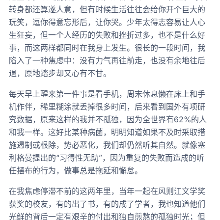
转身都还算遂人意，但有时候生活往往会给你开个巨大的
玩笑，逗你得意忘形后，让你哭。少年太得志容易让人心
生狂妄，但一个人经历的失败和挫折过多，也不是什么好
事，而这两样都同时在我身上发生。很长的一段时间，我
陷入了一种焦虑中：没有力气再往前走，也没有余地往后
退，原地踏步却又心有不甘。
每天早上醒来第一件事是看手机，周末休息懒在床上和手
机作伴，稀里糊涂就丢掉很多时间，后来看到国外有项研
究数据，原来这样的我并不孤独，因为全世界有62%的人
和我一样。这好比某种病菌，明明知道如果不及时采取措
施遏制或根除，势必恶化，我们却仍然听其自然。就像塞
利格曼提出的“习得性无助”，因为重复的失败而造成的听
任摆布的行为，做事总是拖延和懈怠。
在我焦虑停滞不前的这两年里，当年一起在风则江文学奖
获奖的校友，有的出了书，有的成了学者，我也知道他们
光鲜的背后一定有艰辛的付出和独自煎熬的孤独时光；但