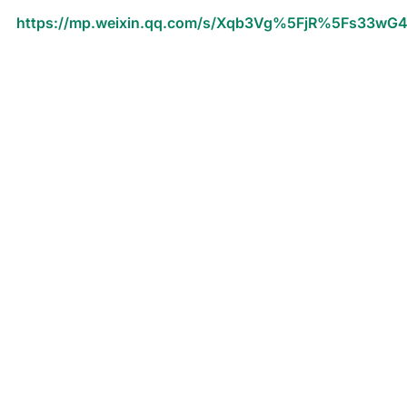
https://mp.weixin.qq.com/s/Xqb3Vg%5FjR%5Fs33wG