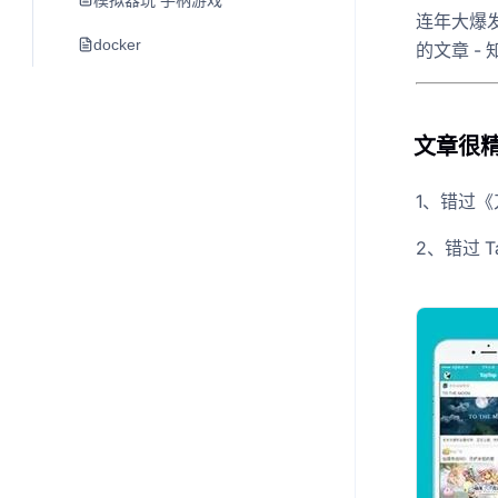
模拟器玩 手柄游戏
连年大爆
docker
的文章 - 
文章很
1、错过《
2、错过 