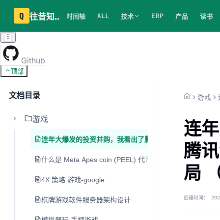
Q
往昔知识库
ALL
ERP
时间轴
技术
产品
读书
Github
顶部
文档目录
游戏
游戏
连年
连年大爆发的投资并购，我看出了腾讯游戏的深度焦虑（下
腾讯
什么是 Meta Apes coin (PEEL) 代币、Gamefi、NFT 
局 
4X 策略 游戏-google
创建时间：
202
棋牌游戏软件服务器架构设计