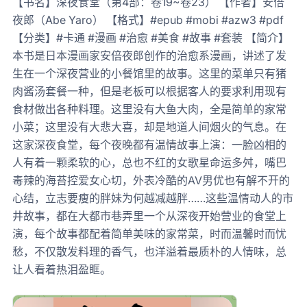
【书名】深夜食堂（第4部：卷19~卷23） 【作者】安倍
夜郎（Abe Yaro） 【格式】#epub #mobi #azw3 #pdf
【分类】#卡通 #漫画 #治愈 #美食 #故事 #套装 【简介】
本书是日本漫画家安倍夜郎创作的治愈系漫画，讲述了发
生在一个深夜营业的小餐馆里的故事。这里的菜单只有猪
肉酱汤套餐一种，但是老板可以根据客人的要求利用现有
食材做出各种料理。这里没有大鱼大肉，全是简单的家常
小菜；这里没有大悲大喜，却是地道人间烟火的气息。在
这家深夜食堂，每个夜晚都有温情故事上演：一脸凶相的
人有着一颗柔软的心，总也不红的女歌星命运多舛，嘴巴
毒辣的海苔控爱女心切，外表冷酷的AV男优也有解不开的
心结，立志要瘦的胖妹为何越减越胖……这些温情动人的市
井故事，都在大都市巷弄里一个从深夜开始营业的食堂上
演，每个故事都配着简单美味的家常菜，时而温馨时而忧
愁，不仅散发料理的香气，也洋溢着最质朴的人情味，总
让人看着热泪盈眶。