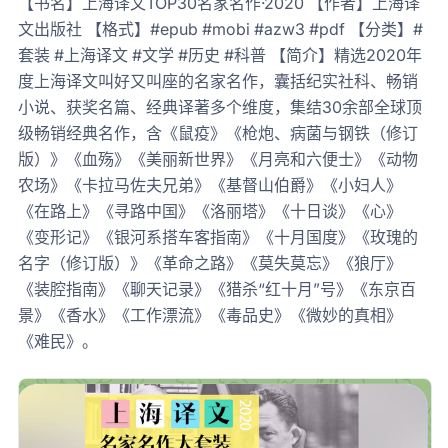
【书名】上海译文TOP30名家名作·2020 【作者】上海译
文出版社 【格式】#epub #mobi #azw3 #pdf 【分类】#
套装 #上海译文 #文学 #历史 #科普 【简介】精选2020年
度上海译文叫好又叫座的名家名作，囊括纪实社科、畅销
小说、获奖名篇、经典译著多个维度，集结30余部全球顶
级畅销经典名作，含《鼠疫》《枪炮、病菌与钢铁（修订
版）》《血殇》《美丽新世界》《月亮和六便士》《动物
农场》《卡拉马佐夫兄弟》《基督山伯爵》《小妇人》
《在路上》《寻路中国》《洛丽塔》《十日谈》《心》
《变形记》《银河系搭车客指南》《十月国度》《玫瑰的
名字（修订版）》《革命之路》《莫失莫忘》《狼厅》
《装腔指南》《聊天记录》《猎杀“红十月”号》《东京百
景》《香水》《工作漂流》《毒品史》《微妙的真相》
《难民》。