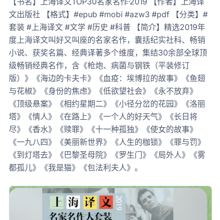
【书名】上海译文TOP30名家名作·2019 【作者】上海译
文出版社 【格式】#epub #mobi #azw3 #pdf 【分类】#
套装 #上海译文 #文学 #历史 #科普 【简介】精选2019年
度上海译文叫好又叫座的名家名作，囊括纪实社科、畅销
小说、获奖名篇、经典译著多个维度，集结30余部全球顶
级畅销经典名作，含《枪炮、病菌与钢铁（平装修订
版）》《海边的卡夫卡》《血疫：埃博拉的故事》《鱼翅
与花椒》《身份的焦虑》《低欲望社会》《永不放弃》
《顶级悬案》《相约星期二》《小径分岔的花园》《洛丽
塔》《情人》《在路上》《一个人的好天气》《长日将
尽》《香水》《赎罪》《十一种孤独》《使女的故事》
《一九八四》《美丽新世界》《人生的枷锁》《罪与罚》
《到灯塔去》《巴黎圣母院》《罗生门》《局外人》《雾
都孤儿》《我是猫》《包法利夫人》。