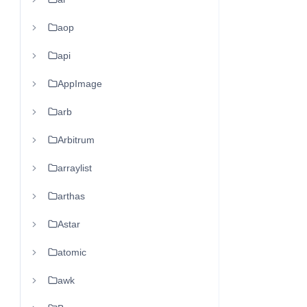
aop
api
AppImage
arb
Arbitrum
arraylist
arthas
Astar
atomic
awk