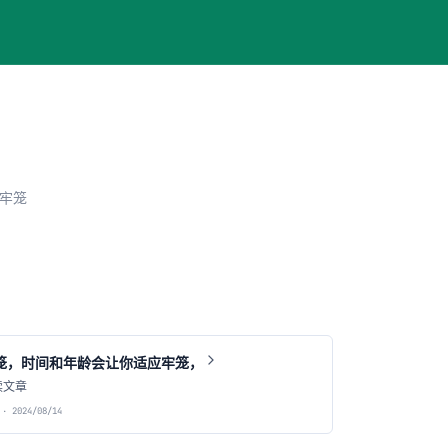
牢笼
笼，时间和年龄会让你适应牢笼，
读文章
· 2024/08/14