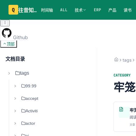
Q
往昔知识库
ALL
ERP
时间轴
技术
产品
读书
Github
顶部
文档目录
tags
tags
CATEGORY
牢笼
99.99
accept
牢
Activiti
阅
actor
文章 
ai