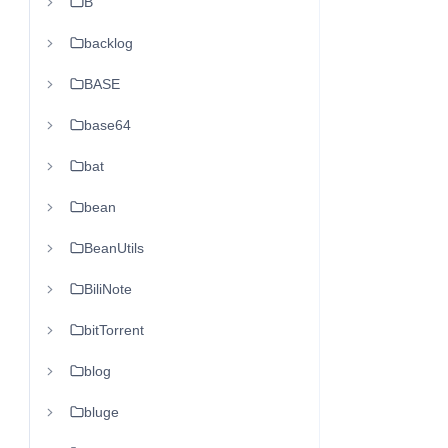
B
backlog
BASE
base64
bat
bean
BeanUtils
BiliNote
bitTorrent
blog
bluge