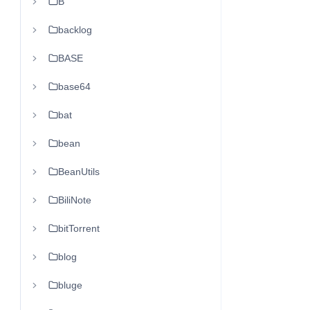
B
backlog
BASE
base64
bat
bean
BeanUtils
BiliNote
bitTorrent
blog
bluge