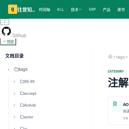
Q
往昔知识库
ALL
ERP
时间轴
技术
产品
读书
Github
顶部
文档目录
tags
tags
CATEGORY
注解
99.99
accept
A
Activiti
阅
actor
文章 
ai