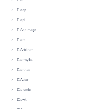
aop
api
AppImage
arb
Arbitrum
arraylist
arthas
Astar
atomic
awk