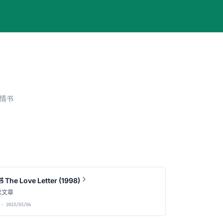
情书
 The Love Letter (1998)
读文章
· 2023/03/06