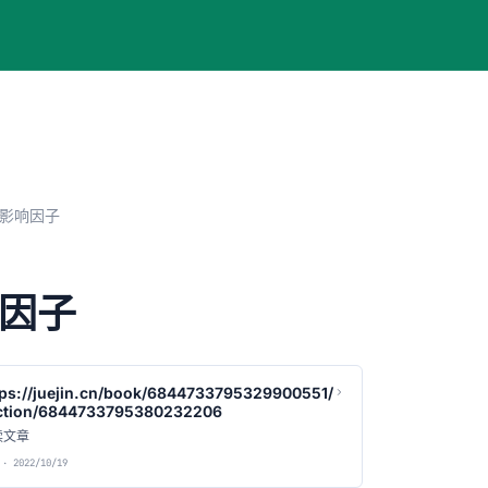
影响因子
因子
tps://juejin.cn/book/6844733795329900551/
ction/6844733795380232206
读文章
· 2022/10/19