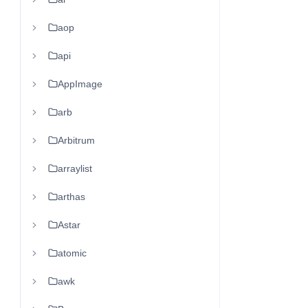
aop
api
AppImage
arb
Arbitrum
arraylist
arthas
Astar
atomic
awk