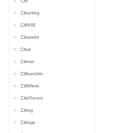
B
backlog
BASE
base64
bat
bean
BeanUtils
BiliNote
bitTorrent
blog
bluge