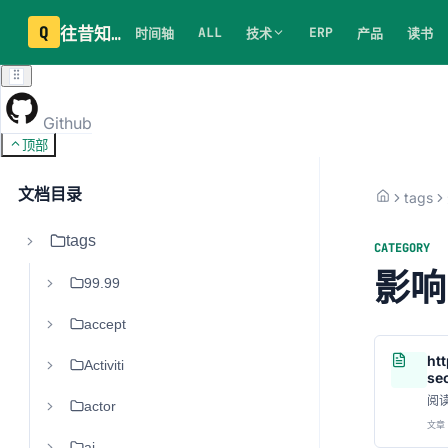
Q
往昔知识库
ALL
ERP
时间轴
技术
产品
读书
Github
顶部
文档目录
tags
tags
CATEGORY
影响
99.99
accept
ht
Activiti
se
阅
actor
文章 
ai