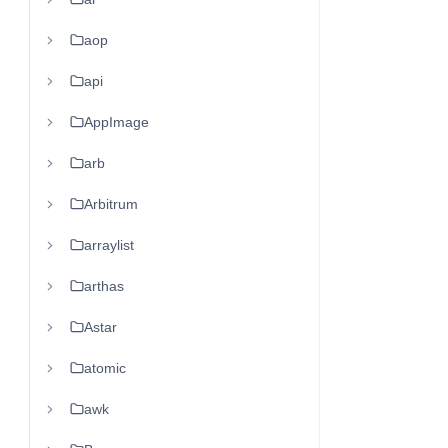
aop
api
AppImage
arb
Arbitrum
arraylist
arthas
Astar
atomic
awk