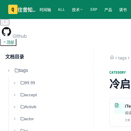
Q
往昔知识库
ALL
ERP
时间轴
技术
产品
读书
Github
顶部
文档目录
tags
tags
CATEGORY
冷启
99.99
accept
iT
Activiti
阅
actor
文章 
ai