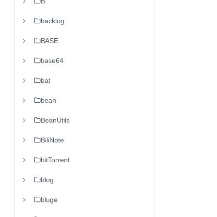
B
backlog
BASE
base64
bat
bean
BeanUtils
BiliNote
bitTorrent
blog
bluge